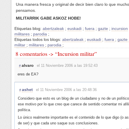
Una manera fresca y original de decir bien claro lo que much
pensamos.
MILITARRIK GABE ASKOZ HOBE!
Etiquetas blog:
abertzaleak
;
euskadi
;
fuera
;
gazte
;
incursion
militares
;
parodia
;
Etiquetas todos los blogs:
abertzaleak
;
euskadi
;
fuera
;
gazte
militar
;
militares
;
parodia
;
8 comentarios -> “Incursion militar”
alvaro
el 11 Noviembre 2006 a las 19:52:43
#
eres de EA?
ashet
el 11 Noviembre 2006 a las 20:48:36
#
Considero que esto es un blog de un ciudadano y no de un político
ese motivo por lo que creo que carece de sentido comentar mi afil
política.
Lo único realmente importante es el contenido de lo que digo (o as
de ser) y que cada uno saque sus conclusiones.