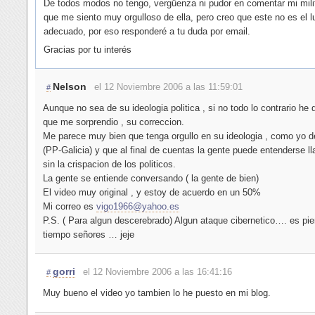
De todos modos no tengo, vergüenza ni pudor en comentar mi mili
que me siento muy orgulloso de ella, pero creo que este no es el l
adecuado, por eso responderé a tu duda por email.
Gracias por tu interés
Nelson
el 12 Noviembre 2006 a las 11:59:01
#
Aunque no sea de su ideologia politica , si no todo lo contrario he 
que me sorprendio , su correccion.
Me parece muy bien que tenga orgullo en su ideologia , como yo d
(PP-Galicia) y que al final de cuentas la gente puede entenderse 
sin la crispacion de los politicos.
La gente se entiende conversando ( la gente de bien)
El video muy original , y estoy de acuerdo en un 50%
Mi correo es
vigo1966@yahoo.es
P.S. ( Para algun descerebrado) Algun ataque cibernetico…. es pie
tiempo señores … jeje
gorri
el 12 Noviembre 2006 a las 16:41:16
#
Muy bueno el video yo tambien lo he puesto en mi blog.