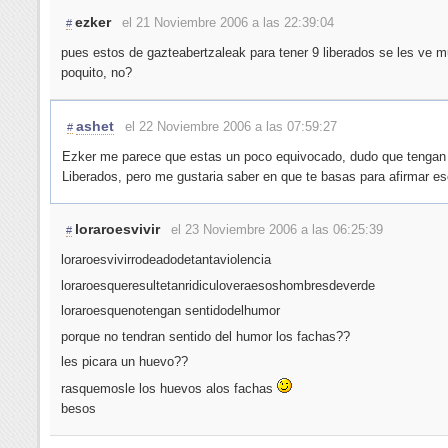
ezker
el 21 Noviembre 2006 a las 22:39:04
#
pues estos de gazteabertzaleak para tener 9 liberados se les ve 
poquito, no?
ashet
el 22 Noviembre 2006 a las 07:59:27
#
Ezker me parece que estas un poco equivocado, dudo que tengan
Liberados, pero me gustaria saber en que te basas para afirmar es
loraroesvivir
el 23 Noviembre 2006 a las 06:25:39
#
loraroesvivirrodeadodetantaviolencia
loraroesqueresultetanridiculoveraesoshombresdeverde
loraroesquenotengan sentidodelhumor
porque no tendran sentido del humor los fachas??
les picara un huevo??
rasquemosle los huevos alos fachas
besos