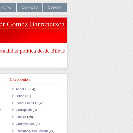
rincipal
Contacto
Sobre mí
ier Gomez Barrenetxea
tualidad política desde Bilbao
Categorías
Ashet.eu
(94)
Bilbao
(51)
Concurso SEO
(2)
n
Corrupción
(3)
Cultura
(28)
Curiosidades
(1)
Erotismo y Sexualidad
(21)