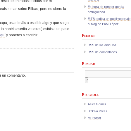
 resto de entradas escritas por mi.
Es hora de romper con la
ais temas sobre Bilbao, pero no cierro la
ambigüedad
EITB dedica un publirreportaje
apa, os animáis a escribir algo y que salga
al blog de Patxi López
lo habéis escrito vosotros) estáis a un paso
Feed on
aquí
y poneros a escribir.
RSS de los articulos
RSS de comentarios
Buscar
r un comentario.
Blogroll
Asier Gomez
Bizkaia Press
Mi Twitter