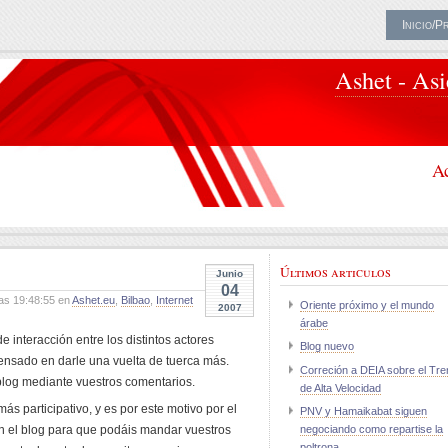
Inicio/P
Ashet - As
Ac
Últimos articulos
Junio
04
as 19:48:55 en
Ashet.eu
,
Bilbao
,
Internet
Oriente próximo y el mundo
2007
árabe
e interacción entre los distintos actores
Blog nuevo
 pensado en darle una vuelta de tuerca más.
Correción a DEIA sobre el Tre
 blog mediante vuestros comentarios.
de Alta Velocidad
s participativo, y es por este motivo por el
PNV y Hamaikabat siguen
en el blog para que podáis mandar vuestros
negociando como repartise la
poltrona