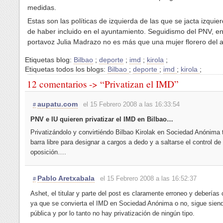
medidas.
Estas son las políticas de izquierda de las que se jacta izquie
de haber incluido en el ayuntamiento. Seguidismo del PNV, e
portavoz Julia Madrazo no es más que una mujer florero del a
Etiquetas blog:
Bilbao
;
deporte
;
imd
;
kirola
;
Etiquetas todos los blogs:
Bilbao
;
deporte
;
imd
;
kirola
;
12 comentarios -> “Privatizan el IMD”
aupatu.com
el 15 Febrero 2008 a las 16:33:54
#
PNV e IU quieren privatizar el IMD en Bilbao…
Privatizándolo y convirtiéndo Bilbao Kirolak en Sociedad Anónima 
barra libre para designar a cargos a dedo y a saltarse el control de 
oposición….
Pablo Aretxabala
el 15 Febrero 2008 a las 16:52:37
#
Ashet, el titular y parte del post es claramente erroneo y deberías c
ya que se convierta el IMD en Sociedad Anónima o no, sigue sie
pública y por lo tanto no hay privatización de ningún tipo.