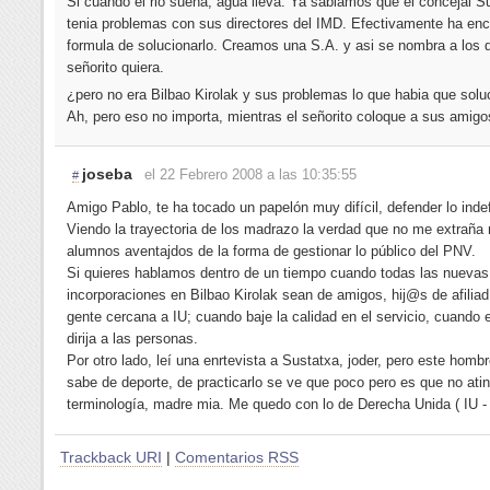
Si cuando el rio suena, agua lleva. Ya sabiamos que el concejal S
tenia problemas con sus directores del IMD. Efectivamente ha enc
formula de solucionarlo. Creamos una S.A. y asi se nombra a los 
señorito quiera.
¿pero no era Bilbao Kirolak y sus problemas lo que habia que solu
Ah, pero eso no importa, mientras el señorito coloque a sus amigo
joseba
el 22 Febrero 2008 a las 10:35:55
#
Amigo Pablo, te ha tocado un papelón muy difícil, defender lo inde
Viendo la trayectoria de los madrazo la verdad que no me extraña
alumnos aventajdos de la forma de gestionar lo público del PNV.
Si quieres hablamos dentro de un tiempo cuando todas las nuevas
incorporaciones en Bilbao Kirolak sean de amigos, hij@s de afili
gente cercana a IU; cuando baje la calidad en el servicio, cuando e
dirija a las personas.
Por otro lado, leí una enrtevista a Sustatxa, joder, pero este homb
sabe de deporte, de practicarlo se ve que poco pero es que no atin
terminología, madre mia. Me quedo con lo de Derecha Unida ( IU 
Trackback URI
|
Comentarios RSS