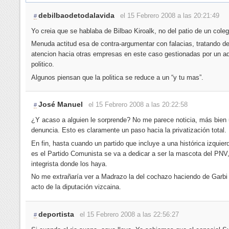
debilbaodetodalavida
el 15 Febrero 2008 a las 20:21:49
#
Yo creia que se hablaba de Bilbao Kiroalk, no del patio de un coleg
Menuda actitud esa de contra-argumentar con falacias, tratando de
atencion hacia otras empresas en este caso gestionadas por un ad
politico.
Algunos piensan que la politica se reduce a un “y tu mas”.
José Manuel
el 15 Febrero 2008 a las 20:22:58
#
¿Y acaso a alguien le sorprende? No me parece noticia, más bien
denuncia. Esto es claramente un paso hacia la privatización total.
En fin, hasta cuando un partido que incluye a una histórica izquie
es el Partido Comunista se va a dedicar a ser la mascota del PNV,
integrista donde los haya.
No me extrañaría ver a Madrazo la del cochazo haciendo de Garbi
acto de la diputación vizcaina.
deportista
el 15 Febrero 2008 a las 22:56:27
#