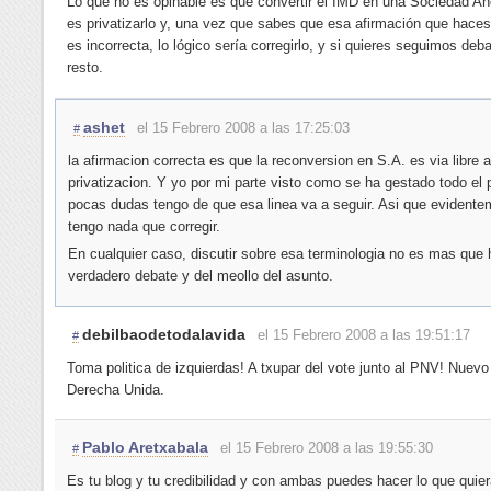
Lo que no es opinable es que convertir el IMD en una Sociedad A
es privatizarlo y, una vez que sabes que esa afirmación que haces
es incorrecta, lo lógico sería corregirlo, y si quieres seguimos deba
resto.
ashet
el 15 Febrero 2008 a las 17:25:03
#
la afirmacion correcta es que la reconversion en S.A. es via libre 
privatizacion. Y yo por mi parte visto como se ha gestado todo el 
pocas dudas tengo de que esa linea va a seguir. Asi que evidente
tengo nada que corregir.
En cualquier caso, discutir sobre esa terminologia no es mas que h
verdadero debate y del meollo del asunto.
debilbaodetodalavida
el 15 Febrero 2008 a las 19:51:17
#
Toma politica de izquierdas! A txupar del vote junto al PNV! Nuevo
Derecha Unida.
Pablo Aretxabala
el 15 Febrero 2008 a las 19:55:30
#
Es tu blog y tu credibilidad y con ambas puedes hacer lo que quier