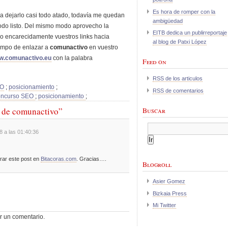
Es hora de romper con la
 dejarlo casi todo atado, todavía me quedan
ambigüedad
 todo listo. Del mismo modo aprovecho la
EITB dedica un publirreportaje
o encarecidamente vuestros links hacia
al blog de Patxi López
iempo de enlazar a
comunactivo
en vuestro
ww.comunactivo.eu
con la palabra
Feed on
RSS de los articulos
EO
;
posicionamiento
;
RSS de comentarios
ncurso SEO
;
posicionamiento
;
l de comunactivo”
Buscar
8 a las 01:40:36
orar este post en
Bitacoras.com
. Gracias….
Blogroll
Asier Gomez
Bizkaia Press
Mi Twitter
r un comentario.