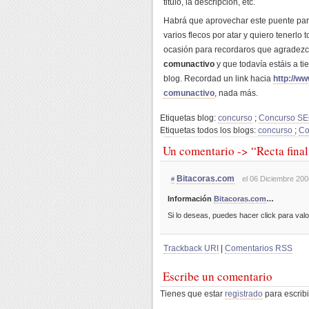
titulo, la descripción, etc.
Habrá que aprovechar este puente para
varios flecos por atar y quiero tenerlo
ocasión para recordaros que agradezc
comunactivo
y que todavía estáis a t
blog. Recordad un link hacia
http://w
comunactivo
, nada más.
Etiquetas blog:
concurso
;
Concurso S
Etiquetas todos los blogs:
concurso
;
Co
Un comentario -> “Recta fina
Bitacoras.com
el 06 Diciembre 200
#
Información
Bitacoras.com
…
Si lo deseas, puedes hacer click para val
Trackback URI
|
Comentarios RSS
Escribe un comentario
Tienes que estar
registrado
para escribi