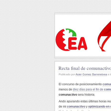
Recta final de comunactiv
Publicado por
Asier Gomez Barrenetxea
a l
El concurso de posicionamiento
comun
menos de
diez días para el fin de
comu
comunactivo
sera historia.
Ando apurando estas últimas horas rea
de mi
comunactivo
y
optimizando en