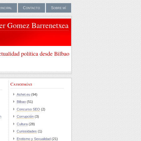
rincipal
Contacto
Sobre mí
ier Gomez Barrenetxea
tualidad política desde Bilbao
Categorías
Ashet.eu
(94)
Bilbao
(51)
Concurso SEO
(2)
n
Corrupción
(3)
Cultura
(28)
Curiosidades
(1)
Erotismo y Sexualidad
(21)