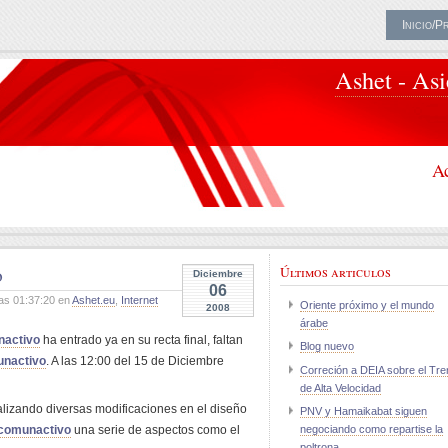
Inicio/P
Ashet - As
Ac
o
Últimos articulos
Diciembre
06
as 01:37:20 en
Ashet.eu
,
Internet
Oriente próximo y el mundo
2008
árabe
activo
ha entrado ya en su recta final, faltan
Blog nuevo
nactivo
. A las 12:00 del 15 de Diciembre
Correción a DEIA sobre el Tre
de Alta Velocidad
lizando diversas modificaciones en el diseño
PNV y Hamaikabat siguen
 comunactivo
una serie de aspectos como el
negociando como repartise la
poltrona