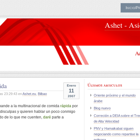
Inicio/P
Ashet - As
Ac
ida
Últimos articulos
Enero
11
as 23:29:43 en
Ashet.eu
,
Bilbao
Oriente próximo y el mundo
2007
árabe
ande a la
multinacional
de comida
rápida
por
Blog nuevo
 disculpas y quieren hablar un poco conmigo
Correción a DEIA sobre el Tre
do de lo que me cuenten,
daré
parte a
de Alta Velocidad
PNV y Hamaikabat siguen
negociando como repartise la
poltrona