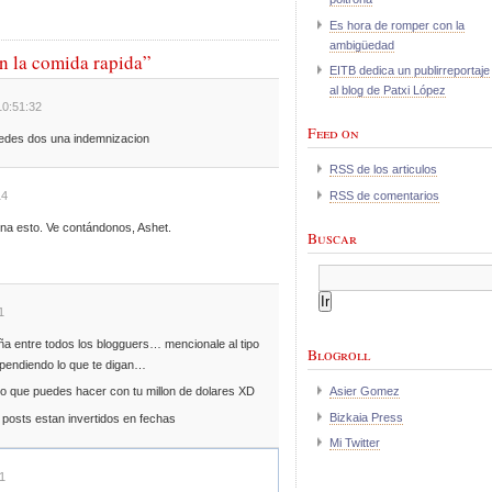
Es hora de romper con la
ambigüedad
n la comida rapida”
EITB dedica un publirreportaje
al blog de Patxi López
10:51:32
Feed on
edes dos una indemnizacion
RSS de los articulos
RSS de comentarios
14
na esto. Ve contándonos, Ashet.
Buscar
1
a entre todos los blogguers… mencionale al tipo
Blogroll
ependiendo lo que te digan…
o que puedes hacer con tu millon de dolares XD
Asier Gomez
Bizkaia Press
posts estan invertidos en fechas
Mi Twitter
1