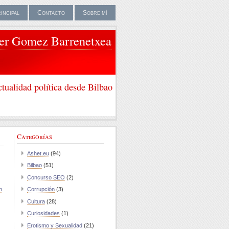
rincipal
Contacto
Sobre mí
ier Gomez Barrenetxea
tualidad política desde Bilbao
Categorías
Ashet.eu
(94)
Bilbao
(51)
Concurso SEO
(2)
n
Corrupción
(3)
Cultura
(28)
Curiosidades
(1)
Erotismo y Sexualidad
(21)