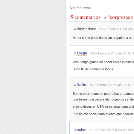
Sin etiquetas
5 comentarios -> “sorpresas e
dromedario
el 12 Enero 2007 a las 
#
Ashet como poco deberían pagarles a ust
aorijia
el 12 Enero 2007 a las 17:54:
#
Vale; tengo ganas de saber cómo evolucio
Buen fin de semana a todos.
Duilio
el 13 Enero 2007 a las 00:37:0
#
Se me ocurre que se podría hacer campañ
que tienes una pagina etc, como dices, d
si estuvieses en USA ya estarias pensand
PD: no me habia dado cuenta que aqui los 
ashet
el 13 Enero 2007 a las 00:45:2
#