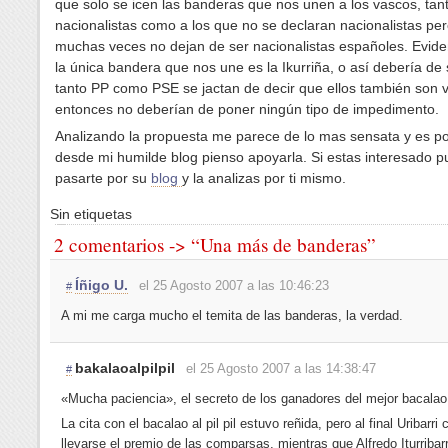
que solo se icen las banderas que nos unen a los vascos, tan
nacionalistas como a los que no se declaran nacionalistas pe
muchas veces no dejan de ser nacionalistas españoles. Evid
la única bandera que nos une es la Ikurriña, o así debería de
tanto PP como PSE se jactan de decir que ellos también son 
entonces no deberían de poner ningún tipo de impedimento.
Analizando la propuesta me parece de lo mas sensata y es p
desde mi humilde blog pienso apoyarla. Si estas interesado 
pasarte por su
blog
y la analizas por ti mismo.
Sin etiquetas
2 comentarios -> “Una más de banderas”
Íñigo U.
el 25 Agosto 2007 a las 10:46:23
#
A mi me carga mucho el temita de las banderas, la verdad.
bakalaoalpilpil
el 25 Agosto 2007 a las 14:38:47
#
«Mucha paciencia», el secreto de los ganadores del mejor bacalao a
La cita con el bacalao al pil pil estuvo reñida, pero al final Uribarri
llevarse el premio de las comparsas, mientras que Alfredo Iturribarr