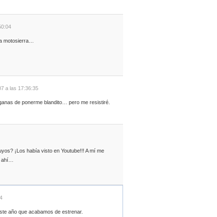
50:04
na motosierra…
7 a las 17:36:35
anas de ponerme blandito… pero me resistiré.
yos? ¡Los había visto en Youtube!!! A mí me
r ahí…
4
ste año que acabamos de estrenar.