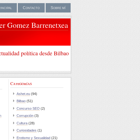
rincipal
Contacto
Sobre mí
ier Gomez Barrenetxea
tualidad política desde Bilbao
Categorías
Ashet.eu
(94)
Bilbao
(51)
Concurso SEO
(2)
n
Corrupción
(3)
Cultura
(28)
Curiosidades
(1)
Erotismo y Sexualidad
(21)