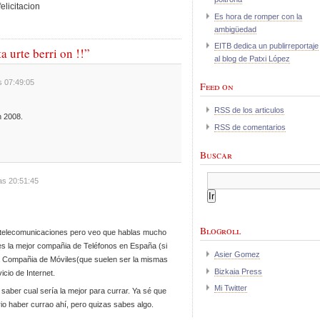
Es hora de romper con la
ambigüedad
EITB dedica un publirreportaje
 urte berri on !!”
al blog de Patxi López
s 07:49:05
Feed on
RSS de los articulos
n 2008.
RSS de comentarios
Buscar
as 20:51:45
Blogroll
 telecomunicaciones pero veo que hablas mucho
 es la mejor compañia de Teléfonos en España (si
Asier Gomez
a Compañia de Móviles(que suelen ser la mismas
Bizkaia Press
icio de Internet.
Mi Twitter
aber cual sería la mejor para currar. Ya sé que
rio haber currao ahí, pero quizas sabes algo.