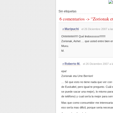
Sin etiquetas
6 comentarios -> “Zorionak eta
Maripuchi
el 26 Diciembre 2007 a la
#
Ohhhhhhh!!!!! Qué lindossssss!!!!!!!!
Zorionak, Ashet … que usted entre bien e
Muxu.
M.
Roberto M.
el 26 Diciembre 2007 a l
#
epa!
Zorionak eta Urte Berrion!
… Sé que esto no tiene nada que ver con
de Euskaltel, pero igual te pregunto. Cuál
se puede sacar una mejor), lo mismo par
de teléfono) y cual sería la mejor para serv
Mas que como consumidor me interesaria s
eso sería mas dificil, porque seria necesa