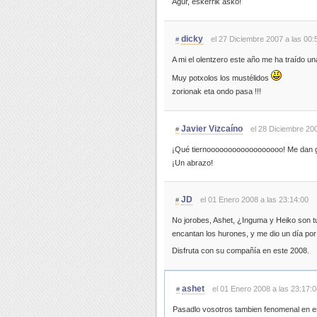
Agur, eskerrik asko!
dicky
el 27 Diciembre 2007 a las 00:
#
A mi el olentzero este año me ha traído u
Muy potxolos los mustélidos
zorionak eta ondo pasa !!!
Javier Vizcaíno
el 28 Diciembre 200
#
¡Qué tiernoooooooooooooooooo! Me dan g
¡Un abrazo!
JD
el 01 Enero 2008 a las 23:14:00
#
No jorobes, Ashet, ¿Inguma y Heiko son tu
encantan los hurones, y me dio un día po
Disfruta con su compañía en este 2008.
ashet
el 01 Enero 2008 a las 23:17:0
#
Pasadlo vosotros tambien fenomenal en e