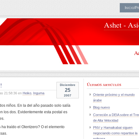
Inicio/P
Ashet - As
Ac
!
Últimos articulos
Diciembre
25
as 21:58:36 en
Heiko
,
Inguma
Oriente próximo y el mundo
2007
árabe
 dos niños. En la del año pasado solo salía
Blog nuevo
len los dos. Evidentemente esta postal es
Correción a DEIA sobre el Tre
es.
de Alta Velocidad
 ha traído el Olentzero? O el elemento
PNV y Hamaikabat siguen
asas.
negociando como repartise la
poltrona