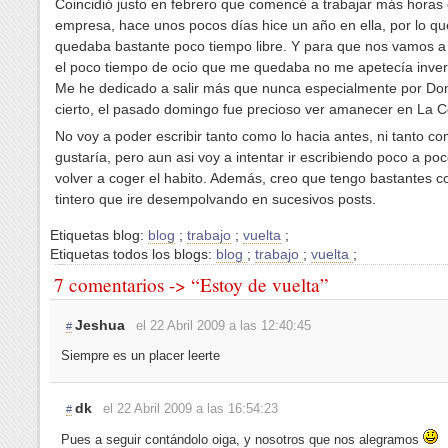
Coincidió justo en febrero que comencé a trabajar más horas 
empresa, hace unos pocos días hice un año en ella, por lo q
quedaba bastante poco tiempo libre. Y para que nos vamos a
el poco tiempo de ocio que me quedaba no me apetecía invert
Me he dedicado a salir más que nunca especialmente por Don
cierto, el pasado domingo fue precioso ver amanecer en La 
No voy a poder escribir tanto como lo hacia antes, ni tanto 
gustaría, pero aun asi voy a intentar ir escribiendo poco a po
volver a coger el habito. Además, creo que tengo bastantes c
tintero que ire desempolvando en sucesivos posts.
Etiquetas blog:
blog
;
trabajo
;
vuelta
;
Etiquetas todos los blogs:
blog
;
trabajo
;
vuelta
;
7 comentarios -> “Estoy de vuelta”
Jeshua
el 22 Abril 2009 a las 12:40:45
#
Siempre es un placer leerte
dk
el 22 Abril 2009 a las 16:54:23
#
Pues a seguir contándolo oiga, y nosotros que nos alegramos