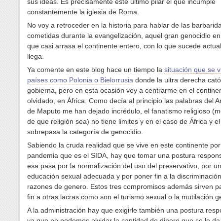
sus ideas. Es precisamente este ultimo pilar el que incumple
constantemente la iglesia de Roma.
No voy a retroceder en la historia para hablar de las barbarid
cometidas durante la evangelización, aquel gran genocidio e
que casi arrasa el continente entero, con lo que sucede actu
llega.
Ya comente en este blog hace un tiempo la
situación que se v
países como Polonia o Bielorrusia
donde la ultra derecha cató
gobierna, pero en esta ocasión voy a centrarme en el contine
olvidado, en África. Como decía al principio las palabras del 
de Maputo me han dejado incrédulo, el fanatismo religioso (m
de que religión sea) no tiene limites y en el caso de África y e
sobrepasa la categoría de genocidio.
Sabiendo la cruda realidad que se vive en este continente por
pandemia que es el SIDA, hay que tomar una postura respon
esa pasa por la normalización del uso del preservativo, por u
educación sexual adecuada y por poner fin a la discriminació
razones de genero. Estos tres compromisos además sirven p
fin a otras lacras como son el turismo sexual o la mutilación ge
A la administración hay que exigirle también una postura resp
ya que no podemos olvidar la cantidad de dinero que se le da 