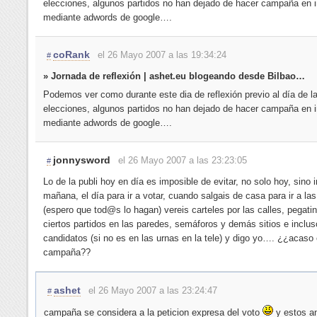
elecciones, algunos partidos no han dejado de hacer campaña en i
mediante adwords de google….
coRank
el 26 Mayo 2007 a las 19:34:24
#
» Jornada de reflexión | ashet.eu blogeando desde Bilbao…
Podemos ver como durante este dia de reflexión previo al día de l
elecciones, algunos partidos no han dejado de hacer campaña en i
mediante adwords de google….
jonnysword
el 26 Mayo 2007 a las 23:23:05
#
Lo de la publi hoy en día es imposible de evitar, no solo hoy, sino 
mañana, el día para ir a votar, cuando salgais de casa para ir a la
(espero que tod@s lo hagan) vereis carteles por las calles, pegati
ciertos partidos en las paredes, semáforos y demás sitios e inclus
candidatos (si no es en las urnas en la tele) y digo yo…. ¿¿acaso
campaña??
ashet
el 26 Mayo 2007 a las 23:24:47
#
campaña se considera a la peticion expresa del voto
y estos a