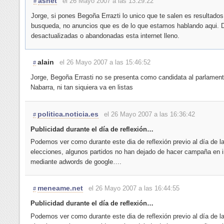
ashet
el 26 Mayo 2007 a las 13:29:22
#
Jorge, si pones Begoña Errazti lo unico que te salen es resultados
busqueda, no anuncios que es de lo que estamos hablando aqui. 
desactualizadas o abandonadas esta internet lleno.
alain
el 26 Mayo 2007 a las 15:46:52
#
Jorge, Begoña Errasti no se presenta como candidata al parlamen
Nabarra, ni tan siquiera va en listas
politica.noticia.es
el 26 Mayo 2007 a las 16:36:42
#
Publicidad durante el día de reflexión…
Podemos ver como durante este dia de reflexión previo al día de l
elecciones, algunos partidos no han dejado de hacer campaña en i
mediante adwords de google….
meneame.net
el 26 Mayo 2007 a las 16:44:55
#
Publicidad durante el día de reflexión…
Podemos ver como durante este dia de reflexión previo al día de l