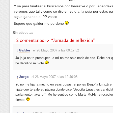
Y ya para finalizar si buscamos por Ibarretxe o por Lehendaka
veremos que tal y como se dijo en su día, la puja por estas pa
sigue ganando el PP vasco.
Espero que galder me perdone
Sin etiquetas
12 comentarios -> “Jornada de reflexión”
Galder
el 26 Mayo 2007 a las 09:17:52
#
Ja ja ja no te preocupes, a mí no me sale nada de eso. Debe ser 
he decidido mi voto
Jorge
el 26 Mayo 2007 a las 12:46:08
#
Yo no me fijaría mucho en esas cosas, si pones Begoña Errazti e
fijate que te sale su página donde dice “Begoña Errazti es candidat
parlamento navarro.”. Me he sentido como Marty McFly retrocedie
tiempo