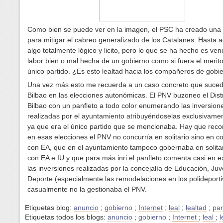
Como bien se puede ver en la imagen, el PSC ha creado un
para mitigar el cabreo generalizado de los Catalanes. Hasta a
algo totalmente lógico y licito, pero lo que se ha hecho es ven
labor bien o mal hecha de un gobierno como si fuera el merit
único partido. ¿Es esto lealtad hacia los compañeros de gobi
Una vez más esto me recuerda a un caso concreto que suced
Bilbao en las elecciones autonómicas. El PNV buzoneo el Distr
Bilbao con un panfleto a todo color enumerando las inversion
realizadas por el ayuntamiento atribuyéndoselas exclusivame
ya que era el único partido que se mencionaba. Hay que reco
en esas elecciones el PNV no concurría en solitario sino en co
con EA, que en el ayuntamiento tampoco gobernaba en solitar
con EA e IU y que para más inri el panfleto comenta casi en e
las inversiones realizadas por la concejalía de Educación, Ju
Deporte (especialmente las remodelaciones en los polideport
casualmente no la gestionaba el PNV.
Etiquetas blog:
anuncio
;
gobierno
;
Internet
;
leal
;
lealtad
;
par
Etiquetas todos los blogs:
anuncio
;
gobierno
;
Internet
;
leal
;
l