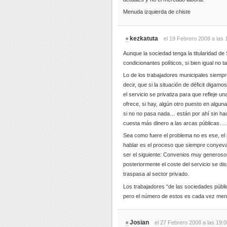
Menuda izquierda de chiste
kezkatuta
el 19 Febrero 2008 a las 
#
Aunque la sociedad tenga la titularidad d
condicionantes políticos, si bien igual no ta
Lo de los trabajadores municipales siempr
decir, que si la situación de déficit digam
el servicio se privatiza para que refleje u
ofrece, si hay, algún otro puesto en algun
si no no pasa nada… están por ahí sin hac
cuesta más dinero a las arcas públicas….
Sea como fuere el problema no es ese, el
hablar es el proceso que siempre conyeva 
ser el siguiente: Convenios muy generosos
posteriormente el coste del servicio se di
traspasa al sector privado.
Los trabajadores “de las sociedades públ
pero el número de estos es cada vez men
Josian
el 27 Febrero 2008 a las 19:
#