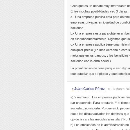
Creo que es un debate muy interesante de
Entre muchas posibilidades veo 3 claras.
a.- Una empresa publica esta para obtene
empresas privadas en igualdad de condici
sociedad.
b.- Una empresa esta para obtener un ben
en ella fundamentalmente. Digamos que se
c.- Una empresa publica tiene una misión i
cualquier precio.(Lo mas cercano a esto s
mejor que en los bancos, y los beneficios 
sociedad con la obra social.)
La privatización no tiene porque ser algo 
que estudiar que se pierde y que benefici
Juan Carlos Pérez
el 13 Marzo 200
#
a) Y un huevo. Las empresas publicas, los
dar un servicio. Para prestarlo. Y si tiene 
sociedad, no importa. Porque en lo peque
que a los discapacitados les decimos que 
ojo de la cara las medidas a instalar? No
b) Los empleados de la administración no