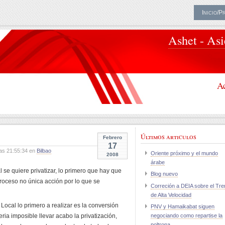
Inicio/P
Ashet - As
Ac
Últimos articulos
Febrero
17
as 21:55:34 en
Bilbao
Oriente próximo y el mundo
2008
árabe
e quiere privatizar, lo primero que hay que
Blog nuevo
proceso no única acción por lo que se
Correción a DEIA sobre el Tre
de Alta Velocidad
ocal lo primero a realizar es la conversión
PNV y Hamaikabat siguen
ia imposible llevar acabo la privatización,
negociando como repartise la
poltrona