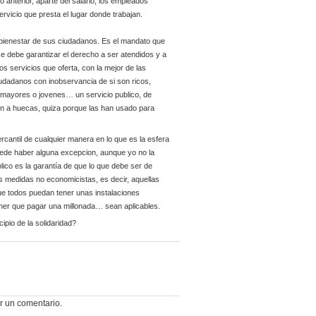
anterior, aparte del salario, los empleados
ervicio que presta el lugar donde trabajan.
l bienestar de sus ciudadanos. Es el mandato que
e debe garantizar el derecho a ser atendidos y a
los servicios que oferta, con la mejor de las
iudadanos con inobservancia de si son ricos,
on mayores o jovenes… un servicio publico, de
en a huecas, quiza porque las han usado para
mercantil de cualquier manera en lo que es la esfera
Puede haber alguna excepcion, aunque yo no la
blico es la garantía de que lo que debe ser de
 medidas no economicistas, es decir, aquellas
que todos puedan tener unas instalaciones
ener que pagar una millonada… sean aplicables.
cipio de la solidaridad?
r un comentario.