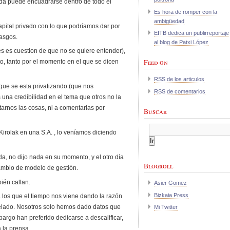
ida puede encuadrarse dentro de todo el
Es hora de romper con la
ambigüedad
apital privado con lo que podríamos dar por
EITB dedica un publirreportaje
asgos.
al blog de Patxi López
s es cuestion de que no se quiere entender),
Feed on
to, tanto por el momento en el que se dicen
RSS de los articulos
que se esta privatizando (que nos
RSS de comentarios
na credibilidad en el tema que otros no la
arnos las cosas, ni a comentarlas por
Buscar
Kirolak en una S.A. , lo veníamos diciendo
a, no dijo nada en su momento, y el otro día
Blogroll
cambio de modelo de gestión.
ién callan.
Asier Gomez
Bizkaia Press
a los que el tiempo nos viene dando la razón
pelado. Nosotros solo hemos dado datos que
Mi Twitter
bargo han preferido dedicarse a descalificar,
a la prensa.