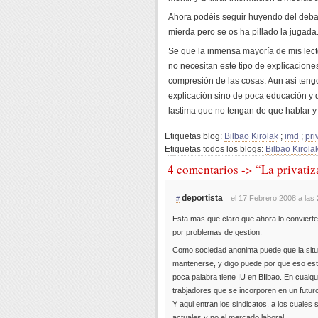
Ahora podéis seguir huyendo del deba
mierda pero se os ha pillado la jugada
Se que la inmensa mayoría de mis lecto
no necesitan este tipo de explicaciones 
compresión de las cosas. Aun asi teng
explicación sino de poca educación y 
lastima que no tengan de que hablar y
Etiquetas blog:
Bilbao Kirolak
;
imd
;
pri
Etiquetas todos los blogs:
Bilbao Kirola
4 comentarios -> “La privati
deportista
el 17 Febrero 2008 a las
#
Esta mas que claro que ahora lo conviert
por problemas de gestion.
Como sociedad anonima puede que la situa
mantenerse, y digo puede por que eso est
poca palabra tiene IU en BIlbao. En cualqu
trabjadores que se incorporen en un futur
Y aqui entran los sindicatos, a los cuales s
actuales y no el mercado laboral.