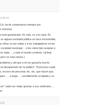
16:06:44
e S.A. ha de comportarse siempre por
n estrictos.
e está garantizado. Es más, es a la carta. Es
os en alguna sociedad pública se hace insostenible,
nas cifras no tan malas y a los trabajadores se les
a sociedad municipal… si les viene bien aceptan y
er nada…. y todo el mundo contento. (al final
 pero se nota menos.)
 problema y del que a mi me gustaría mucho
la desaparición de “lo público”. El proceso suele
, exceso de personal, etc. etc. que hacen que,
spare….. y luego … sencillamente se liquida y se
icas” cada vez mejor gracias a sus sindicatos….
or.
00:02