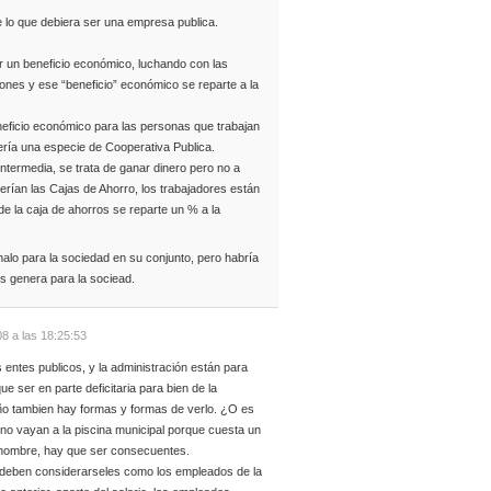
 lo que debiera ser una empresa publica.
r un beneficio económico, luchando con las
ones y ese “beneficio” económico se reparte a la
eficio económico para las personas que trabajan
ría una especie de Cooperativa Publica.
ntermedia, se trata de ganar dinero pero no a
erían las Cajas de Ahorro, los trabajadores están
de la caja de ahorros se reparte un % a la
malo para la sociedad en su conjunto, pero habría
os genera para la sociead.
8 a las 18:25:53
 entes publicos, y la administración están para
que ser en parte deficitaria para bien de la
ño tambien hay formas y formas de verlo. ¿O es
no vayan a la piscina municipal porque cuesta un
, hombre, hay que ser consecuentes.
 deben considerarseles como los empleados de la