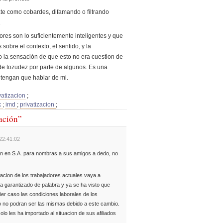
te como cobardes, difamando o filtrando
.
res son lo suficientemente inteligentes y que
sobre el contexto, el sentido, y la
o la sensación de que esto no era cuestion de
de tozudez por parte de algunos. Es una
 tengan que hablar de mi.
vatizacion
;
k
;
imd
;
privatizacion
;
zación”
 22:41:02
en en S.A. para nombras a sus amigos a dedo, no
cion de los trabajadores actuales vaya a
a garantizado de palabra y ya se ha visto que
ier caso las condiciones laborales de los
o no podran ser las mismas debido a este cambio.
olo les ha importado al situacion de sus afiliados