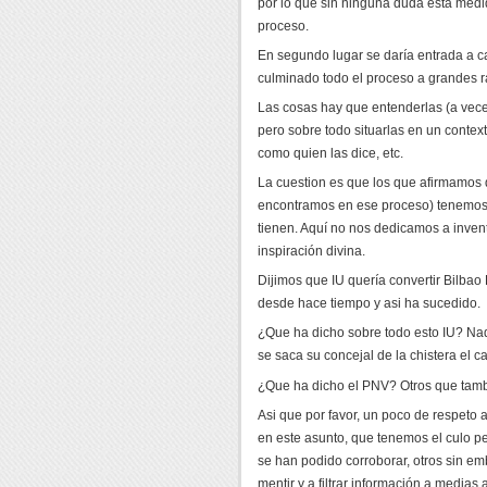
por lo que sin ninguna duda esta med
proceso.
En segundo lugar se daría entrada a c
culminado todo el proceso a grandes r
Las cosas hay que entenderlas (a vece
pero sobre todo situarlas en un contex
como quien las dice, etc.
La cuestion es que los que afirmamos 
encontramos en ese proceso) tenemos u
tienen. Aquí no nos dedicamos a invent
inspiración divina.
Dijimos que IU quería convertir Bilbao 
desde hace tiempo y asi ha sucedido.
¿Que ha dicho sobre todo esto IU? Nad
se saca su concejal de la chistera el 
¿Que ha dicho el PNV? Otros que tamb
Asi que por favor, un poco de respeto 
en este asunto, que tenemos el culo 
se han podido corroborar, otros sin em
mentir y a filtrar información a medias 