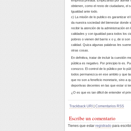
empresa privada. Empezando por admitir lo 
obtienen, como el resto de ciudadano, el s
Igualdad ante todo.
c) La misión de lo publico es garantizar e
da nuestra sociedad del bienestar donde s
recibir la atención de la administración en 
calidades y con igualdad para todos los c
pobres o vienen del barrio x o y, de si s
calidad. Quiza algunas palabras les suen
otras cosas.
En defnitiva, tratar de incluir la cuestión 
pública es negativo. Por principio lo es. 
conozco. El control de lo público por lo pú
todos permanezca en ese ambito y que las
que no son a feneficio monetario, sino a 
deportivas decentes en las que estar si t
¿O es que es tan dificil de entender el prin
Trackback URI
|
Comentarios RSS
Escribe un comentario
Tienes que estar
registrado
para escribi