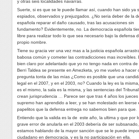
y otras seis localidades navarras.
Suerte, si es que se le puede llamar así, cuando han sido ya 
espiados, observados y prejuzgados. ¿No seria deber de la 
española reparar el daño causado, tras las acusaciones sin
fundamento? Evidentemente, no. La democracia española tie
libre para realizar todo lo que sea necesario bajo la defensa 
propio nombre.
Tiene su gracia ver una vez mas a la justicia española arrastr
babosa común y cometer las contradicciones mas increíbles.
bien claro por adelantado que yo no tengo nada en contra d
Berri Taldea se presente en Amezketa, yo me vuelvo a hacer 
pregunta tonta de las mías ¿Como es posible que una candid
legal en el 2007, y en el 2003, no? Cuando la ley es la misma, 
es el mismo, la sala es la misma, y las sentencias del Tribun
crean jurisprudencia … Parece ser que tras 4 años los jueces
supremo han aprendido a leer, y se han molestado en leerse
papelitos que la defensa entrega no sabemos bien para que.
Entiendo que la valida es la de este año, la ultima y que por lo
grave error de anularla en el 2003 debería de ser subsanado
estamos hablando de la mayor sanción que se le puede impo
ciudadano en democracia, y es la no participación en ella.