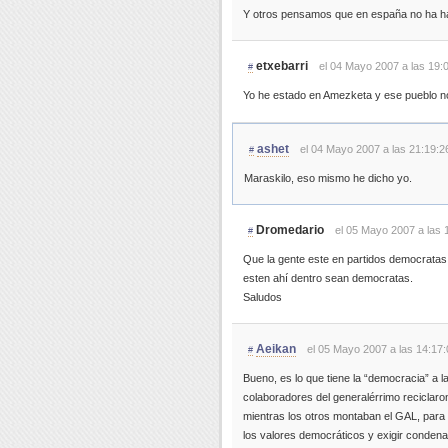
Y otros pensamos que en españa no ha ha
etxebarri
el 04 Mayo 2007 a las 19:
#
Yo he estado en Amezketa y ese pueblo no
ashet
el 04 Mayo 2007 a las 21:19:2
#
Maraskilo, eso mismo he dicho yo.
Dromedario
el 05 Mayo 2007 a las 
#
Que la gente este en partidos democratas 
esten ahí dentro sean democratas.
Saludos
Aeikan
el 05 Mayo 2007 a las 14:17:
#
Bueno, es lo que tiene la “democracia” a 
colaboradores del generalérrimo reciclaro
mientras los otros montaban el GAL, par
los valores democráticos y exigir conden