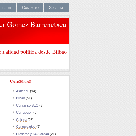
rincipal
Contacto
Sobre mí
ier Gomez Barrenetxea
tualidad política desde Bilbao
Categorías
Ashet.eu
(94)
Bilbao
(51)
Concurso SEO
(2)
n
Corrupción
(3)
Cultura
(28)
Curiosidades
(1)
Erotismo y Sexualidad
(21)