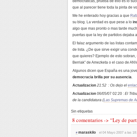
democráticas, prueba de ello es lo su
que al parecer tiene toda la pinta de vo
Me he enterado hoy gracias a que
Raf
su blog. La verdad es que pese a lo
in
algo que mas pronto o mas tarde muc
puertas que la ley de partidos dejaba a
El falaz argumento de las listas conta
de lista. ¿De que sirve exigir una cond
que quieres? Ejemplo de esto sobran, 
Berriak” de Amezketa o el caso de ANV
Algunos dicen que España es una jov
democracia brilla por su ausencia
.
Actualizacion
21:52 : Os dejo el
enla
Actualizacion
06/05/07 02:20 :
El Tri
de la candidatura (
Las Supremas de A
Sin etiquetas
8 comentarios -> “Ley de par
maraskilo
el 04 Mayo 2007 a las 18
#