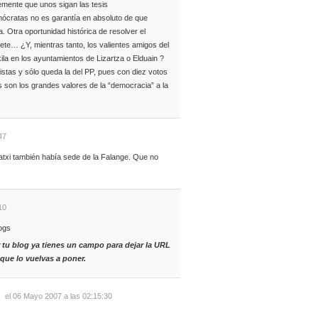
emente que unos sigan las tesis
mócratas no es garantía en absoluto de que
 Otra oportunidad histórica de resolver el
rete… ¿Y, mientras tanto, los valientes amigos del
ila en los ayuntamientos de Lizartza o Elduain ?
 listas y sólo queda la del PP, pues con diez votos
s son los grandes valores de la “democracia” a la
47
txi también había sede de la Falange. Que no
10
logs
 tu blog ya tienes un campo para dejar la URL
 que lo vuelvas a poner.
el 06 Mayo 2007 a las 02:15:30