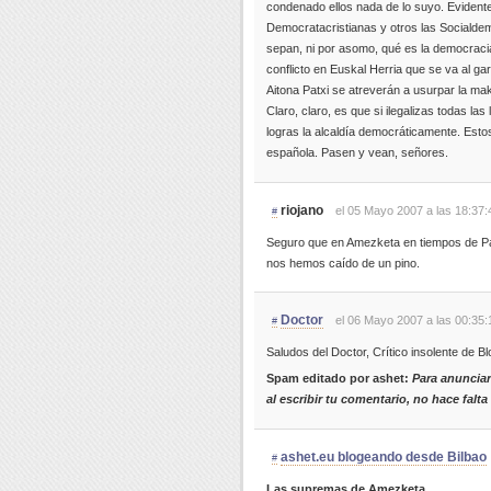
condenado ellos nada de lo suyo. Evident
Democratacristianas y otros las Socialde
sepan, ni por asomo, qué es la democracia.
conflicto en Euskal Herria que se va al ga
Aitona Patxi se atreverán a usurpar la mak
Claro, claro, es que si ilegalizas todas las
logras la alcaldía democráticamente. Esto
española. Pasen y vean, señores.
riojano
el 05 Mayo 2007 a las 18:37:
#
Seguro que en Amezketa en tiempos de Pa
nos hemos caído de un pino.
Doctor
el 06 Mayo 2007 a las 00:35:
#
Saludos del Doctor, Crítico insolente de B
Spam editado por ashet:
Para anunciar
al escribir tu comentario, no hace falta
ashet.eu blogeando desde Bilbao
#
Las supremas de Amezketa…