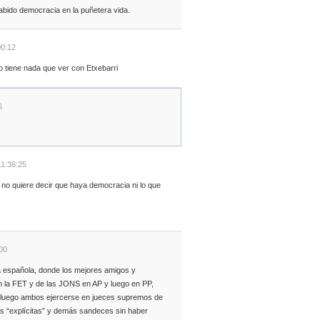
bido democracia en la puñetera vida.
00:12
 tiene nada que ver con Etxebarri
6
11:36:25
no quiere decir que haya democracia ni lo que
00
la española, donde los mejores amigos y
n la FET y de las JONS en AP y luego en PP,
a luego ambos ejercerse en jueces supremos de
as “explícitas” y demás sandeces sin haber