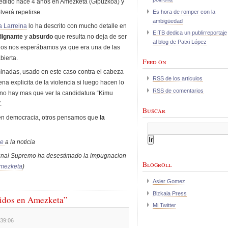
cedido hace 4 años en Amezketa (Gipuzkoa) y
Es hora de romper con la
lverá repetirse.
ambigüedad
a Larreina
lo ha descrito con mucho detalle en
EITB dedica un publirreportaje
dignante
y
absurdo
que resulta no deja de ser
al blog de Patxi López
hos nos esperábamos ya que era una de las
bierta.
Feed on
minadas, usado en este caso contra el cabeza
RSS de los articulos
ena explicita de la violencia si luego hacen lo
RSS de comentarios
no hay mas que ver la candidatura “Kimu
.
Buscar
en democracia, otros pensamos que
la
ce
a la noticia
bunal Supremo ha desestimado la impugnacion
Blogroll
mezketa
)
Asier Gomez
Bizkaia Press
tidos en Amezketa”
Mi Twitter
:39:06