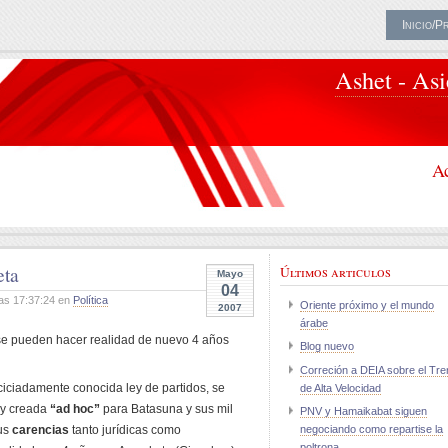
Inicio/P
Ashet - As
Ac
eta
Últimos articulos
Mayo
04
as 17:37:24 en
Política
Oriente próximo y el mundo
2007
árabe
se pueden hacer realidad de nuevo 4 años
Blog nuevo
Correción a DEIA sobre el Tre
ciciadamente conocida ley de partidos, se
de Alta Velocidad
ey creada
“ad hoc”
para Batasuna y sus mil
PNV y Hamaikabat siguen
sus
carencias
tanto jurídicas como
negociando como repartise la
poltrona