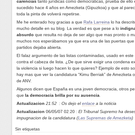
carencias
tanto jurídicas como democráticas, prueba de ello 
sucedido hace 4 años en Amezketa (Gipuzkoa) y que al parec
toda la pinta de volverá repetirse.
Me he enterado hoy gracias a que
Rafa Larreina
lo ha descrit
mucho detalle en su blog. La verdad es que pese a lo
indign
absurdo
que resulta no deja de ser algo que mas pronto o m
muchos nos esperábamos ya que era una de las puertas que l
partidos dejaba abierta.
El falaz argumento de las listas contaminadas, usado en este
contra el cabeza de lista. ¿De que sirve exigir una condena ex
la violencia si luego hacen lo que quieres? Ejemplo de esto s
hay mas que ver la candidatura “Kimu Berriak” de Amezketa o
de ANV.
Algunos dicen que España es una joven democracia, otros 
que
la democracia brilla por su ausencia
.
Actualizacion
21:52 : Os dejo el
enlace
a la noticia
Actualizacion
06/05/07 02:20 :
El Tribunal Supremo ha dese
impugnacion de la candidatura (
Las Supremas de Amezketa
)
Sin etiquetas