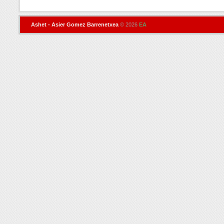
Ashet - Asier Gomez Barrenetxea
© 2026
EA