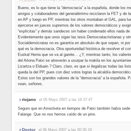
Bueno, es lo que tiene la “democracia” a la española, donde los m
amigos y colaboradores del generalérrimo reciclaron la FET y de 
en AP y luego en PP, mientras los otros montaban el GAL, para l
ejercerse en jueces supremos de los valores democráticos y exigi
“explícitas” y demás sandeces sin haber condenado ellos nada de 
Evidentemente que unos sigan las tesis Democratacristianas y otr
Socialdemócratas no es garantía en absoluto de que sepan, ni po
qué es la democracia. Otra oportunidad histórica de resolver el con
Euskal Herria que se va al garete… ¿Y, mientras tanto, los valien
del Aitona Patxi se atreverán a usurpar la makila en los ayuntamie
Lizartza o Elduain ? Claro, claro, es que si ilegalizas todas las list
queda la del PP, pues con diez votos logras la alcaldía democráti
Estos son los grandes valores de la “democracia” a la española. 
vean, señores.
riojano
el 05 Mayo 2007 a las 18:37:47
#
Seguro que en Amezketa en tiempos de Patxi también había sede 
Falange. Que no nos hemos caído de un pino.
Doctor
el 06 Mayo 2007 a las 00:35:10
#