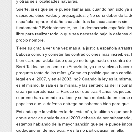
y otras seis localidades navarras.
Suerte, si es que se le puede llamar así, cuando han sido ya 
espiados, observados y prejuzgados. ¿No seria deber de la 
española reparar el daño causado, tras las acusaciones sin
fundamento? Evidentemente, no. La democracia española tie
libre para realizar todo lo que sea necesario bajo la defensa 
propio nombre.
Tiene su gracia ver una vez mas a la justicia española arrastr
babosa común y cometer las contradicciones mas increíbles.
bien claro por adelantado que yo no tengo nada en contra d
Berri Taldea se presente en Amezketa, yo me vuelvo a hacer 
pregunta tonta de las mías ¿Como es posible que una candid
legal en el 2007, y en el 2003, no? Cuando la ley es la misma, 
es el mismo, la sala es la misma, y las sentencias del Tribun
crean jurisprudencia … Parece ser que tras 4 años los jueces
supremo han aprendido a leer, y se han molestado en leerse
papelitos que la defensa entrega no sabemos bien para que.
Entiendo que la valida es la de este año, la ultima y que por lo
grave error de anularla en el 2003 debería de ser subsanado
estamos hablando de la mayor sanción que se le puede impo
ciudadano en democracia, y es la no participación en ella.