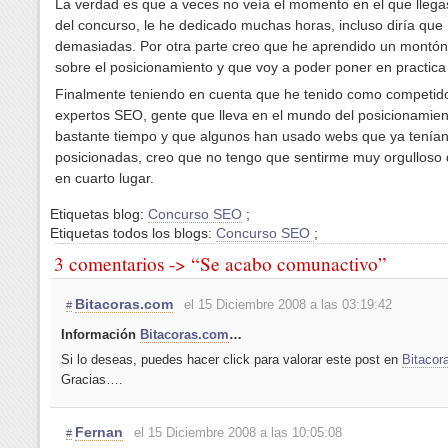
La verdad es que a veces no veía el momento en el que llegas
del concurso, le he dedicado muchas horas, incluso diría que
demasiadas. Por otra parte creo que he aprendido un montó
sobre el posicionamiento y que voy a poder poner en practica
Finalmente teniendo en cuenta que he tenido como competid
expertos SEO, gente que lleva en el mundo del posicionamien
bastante tiempo y que algunos han usado webs que ya tenía
posicionadas, creo que no tengo que sentirme muy orgulloso
en cuarto lugar.
Etiquetas blog:
Concurso SEO
;
Etiquetas todos los blogs:
Concurso SEO
;
3 comentarios -> “Se acabo comunactivo”
Bitacoras.com
el 15 Diciembre 2008 a las 03:19:42
#
Información
Bitacoras.com
…
Si lo deseas, puedes hacer click para valorar este post en
Bitacor
Gracias….
Fernan
el 15 Diciembre 2008 a las 10:05:08
#