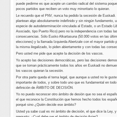
puede pedirme es que acepte un cambio radical del sistema poqu
pocos partidos que reciben un voto muy minoritario lo quieran.
Le recuerdo que el PNV, nunca ha pedido la secesión de Euskadi. 
plantean algo absolutamente indefinido y sin ningún fundamento, 
especie de autodeterminación vinculada al Estado, o un Estado Li
Asociado, tipo Puerto Rico) pero no la independencia con todas la
consecuencias. Sólo Eusko Alkartasuna (50.000 votos en las últi
elecciones) y la llamada Izquierda Abertzale con el mayor partido p
la misma ilegalizado, lo piden abiertamente y con todas las conse
Pero usted me pide que acepte la decisión de los vascos.
Yo acepto las decisiones democráticas, pero las decisiones democ
que se toman prácticamente todos los años en Euskadi no demue
los vascos quieran la secesión.
Por otra parte queda el tema legal, que aunque a usted no le gust
importante de todos, y sobre todo uno que es fundamental en todo 
definición de ÁMBITO DE DECISIÓN.
Yo no puedo reconocer otro ámbito de desión que no sea el españo
el que reconoce la Constitución que hemos hecho todos los españ
porqué sino ¿Quién decide ese ámbito?
Usted ya sabe cual es mi ámbito de decisión, el que dice la Ley, y
pregunto: ¿Cual debe ser el ámbito de decisión Asier?