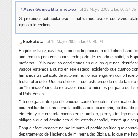
Asier Gomez Barrenetxea
el 13 Mayo 2008 a las 07:37:36
#
Si pretendes extrapolar eso … mal vamos, eso es que vives total
ajeno a la realidad
kezkatuta
el 13 Mayo 2008 a las 07:40:04
#
En primer lugar, davichu, creo que la propuesta del Lehendakari Ib
una fórmula para continuar siendo parte del estado español, o Es
prefieras… Y buscar las condiciones en que los que nos identifi
vascos estemos a gusto en ese estado, exigiendo que cuando c
firmamos un Estatuto de autonomía, no nos engañen como hicier
Inclumpliéndolo. Que no olvides… que esto procede no de la inspi
un “iluminado” sino de reiterados incumplimientos por parte de Esp
al País Vasco.
Y tengo ganas de que el conocido como “monotema” se acabe de 
para hablar de cosas como la política presupuestaria, política de 
etc. etc. y me gustaría hacerlo en mi ámbito, pero ya te digo que 
obligan a que mi ámbito sea el del estado español, tendré que acep
Porque efectivamente no me importa el partido político que control
departamento de Hacienda de mi herrialde; Bizkaia, lo que me imp