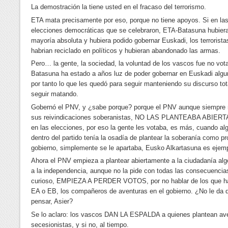
La demostración la tiene usted en el fracaso del terrorismo.
ETA mata precisamente por eso, porque no tiene apoyos. Si en la
elecciones democráticas que se celebraron, ETA-Batasuna hubiera
mayoría absoluta y hubiera podido gobernar Euskadi, los terrorista
habrian reciclado en políticos y hubieran abandonado las armas.
Pero… la gente, la sociedad, la voluntad de los vascos fue no vota
Batasuna ha estado a años luz de poder gobernar en Euskadi algu
por tanto lo que les quedó para seguir manteniendo su discurso tota
seguir matando.
Gobernó el PNV, y ¿sabe porque? porque el PNV aunque siempre
sus reivindicaciones soberanistas, NO LAS PLANTEABA ABIE
en las elecciones, por eso la gente les votaba, es más, cuando al
dentro del partido tenía la osadía de plantear la soberanía como p
gobierno, simplemente se le apartaba, Eusko Alkartasuna es ejemp
Ahora el PNV empieza a plantear abiertamente a la ciudadanía alg
a la independencia, aunque no la pide con todas las consecuencia
curioso, EMPIEZA A PERDER VOTOS, por no hablar de los que ha
EA o EB, los compañeros de aventuras en el gobierno. ¿No le da 
pensar, Asier?
Se lo aclaro: los vascos DAN LA ESPALDA a quienes plantean av
secesionistas, y si no, al tiempo.