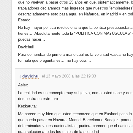
que no vuelvan a pasar otros 25 años en que, sistemáticamente, l
trabajadores declaramos más ingresos que nuestros “empleadores
desgraciadamente esto pasa aquí, en Nafarroa, en Madrid y en tod
Estado.
No hay mayor política revolucionaria que la política presupuestari
tienes…. Absolutamente toda la “POLITICA CON MAYÚSCULAS” 
puedas hacer…
Davichu!!
Para comprobar de primera mano cual es la voluntad vasca no ha
fórmula que preguntarles…. no hay otra….
davichu
el 13 Mayo 2008 a las 22:19:33
#
Asier:
La realidad es un concepto muy subjetivo, como usted sabe y co
demuestra en este foro.
Kezkatuta:
Me parece muy bien que usted reconozca que en Euskadi pasa l
que pueda pasar en Navarra, Madrid, Barcelona o Badajoz, porqu
determinadas voces nacionalistas, pudiera parecer que el nacional
gran solución a todos los males de la sociedad.