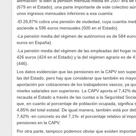
afirmación: si bien la pensión mensual media en 2007 era de
(679 en el Estado), una parte importante de este colectivo aún
unos ingresos mensuales inferiores a esa cuantía:
-El 26,87% cobra una pensión de viudedad, cuya cuantía med
asciende a 596 euros mensuales (500 en el Estado).
-La pensión media del régimen de autónomos es de 584 euro
euros en España).
-La pensión media del régimen de las empleadas del hogar n
426 euros (424 en el Estado) y la del régimen agrario es de 
(446).
Los datos evidencian que las pensiones en la CAPV son super
las del Estado, pero hay que considerar que también es mayo
aportación por cotizaciones de los trabajadores vascos, ya qu
niveles salariales son superiores. La CAPV aporta el 7,42% de
recauda el Estado a través de las cuotas a la Seguridad Socia
que, en cuanto al porcentaje de población ocupada, significa s
4,85% del total estatal. De igual manera, también está por de
7,42% -en concreto es del 7,1%- el porcentaje relativo al impo
pensiones en la CAPV.
Por otra parte, tampoco podemos obviar que existen importa