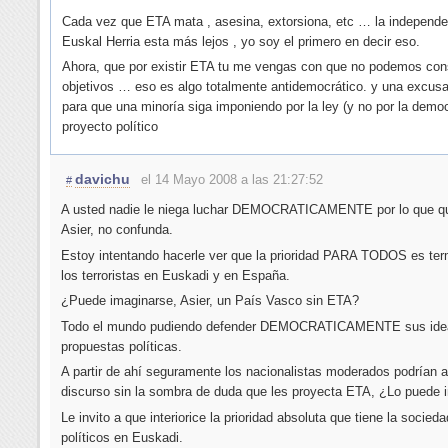
Cada vez que ETA mata , asesina, extorsiona, etc … la independe
Euskal Herria esta más lejos , yo soy el primero en decir eso.
Ahora, que por existir ETA tu me vengas con que no podemos con
objetivos … eso es algo totalmente antidemocrático. y una excusa
para que una minoría siga imponiendo por la ley (y no por la demo
proyecto político
davichu
el 14 Mayo 2008 a las 21:27:52
#
A usted nadie le niega luchar DEMOCRATICAMENTE por lo que qu
Asier, no confunda.
Estoy intentando hacerle ver que la prioridad PARA TODOS es ter
los terroristas en Euskadi y en España.
¿Puede imaginarse, Asier, un País Vasco sin ETA?
Todo el mundo pudiendo defender DEMOCRATICAMENTE sus idea
propuestas políticas.
A partir de ahí seguramente los nacionalistas moderados podrían ar
discurso sin la sombra de duda que les proyecta ETA, ¿Lo puede 
Le invito a que interiorice la prioridad absoluta que tiene la socieda
políticos en Euskadi.