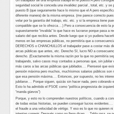
Un trabajador de una empresa trabaja en el puesto A pero consigue
seguridad social le conceda una invalidez parcial , total, etc. y se 
puesto B (que seguramente hace lo mismo que el A pero especific
diferente manera) de la misma empresa. (me parece correcto pues
velar por la garantía del trabajo, etc. etc. y si la empresa tiene pue
compatible que se lo ofrezca….) Pero a consecuencia de esto la 
supuestamente “invalida” lo que hace es lucrarse porque pasa a re
salario del que recibía antes. Desde luego que si yo pudiera hacerl
menos en las empresas públicas, no permitiría que a consecuenci
DERECHOS o CHANCHULLOS el trabajador pase a costar más din
arcas públicas que antes, etc. Derecho SI, lucro NO a consecuenc
derecho. (Exactamente la misma razón por la que no permitiría seg
trabajando, salvo casos muy contados a personas que, sin jubilar
más caros a las arcas públicas que jubilados…. Piensesé que exi
pensión máxima pero muchos, muchísimos salarios públicos son
que esa pensión máxima…. Entonces, por supuesto, no les intere
jubilarse…. Porque siguen, quizás sin hacer nada, pero cobrando el
Esto lo ha admitido el PSOE como “política progresista de izquier
“manda güevos”)
Porque, y esto no lo comprenden nuestros políticos, cuando a co
de todas estas historias, se pueden conseguir lucros evidentes…
el fraude a una velocidad de vértigo. Y eso es lo que no quieren ni 
intentan corregir. Después como no llega dicen…. Tabla rasa, se n