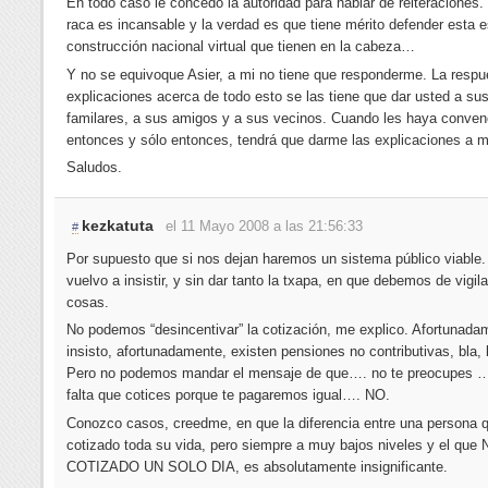
En todo caso le concedo la autoridad para hablar de reiteraciones.
raca es incansable y la verdad es que tiene mérito defender esta 
construcción nacional virtual que tienen en la cabeza…
Y no se equivoque Asier, a mi no tiene que responderme. La respu
explicaciones acerca de todo esto se las tiene que dar usted a su
familares, a sus amigos y a sus vecinos. Cuando les haya conven
entonces y sólo entonces, tendrá que darme las explicaciones a m
Saludos.
kezkatuta
el 11 Mayo 2008 a las 21:56:33
#
Por supuesto que si nos dejan haremos un sistema público viable.
vuelvo a insistir, y sin dar tanto la txapa, en que debemos de vigi
cosas.
No podemos “desincentivar” la cotización, me explico. Afortunada
insisto, afortunadamente, existen pensiones no contributivas, bla, b
Pero no podemos mandar el mensaje de que…. no te preocupes …
falta que cotices porque te pagaremos igual…. NO.
Conozco casos, creedme, en que la diferencia entre una persona 
cotizado toda su vida, pero siempre a muy bajos niveles y el que
COTIZADO UN SOLO DIA, es absolutamente insignificante.