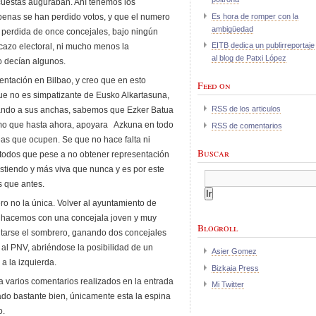
cuestas auguraban. Ahí tenemos los
Es hora de romper con la
apenas se han perdido votos, y que el numero
ambigüedad
 perdida de once concejales, bajo ningún
EITB dedica un publirreportaje
cazo electoral, ni mucho menos la
al blog de Patxi López
o decían algunos.
entación en Bilbao, y creo que en esto
Feed on
ue no es simpatizante de Eusko Alkartasuna,
RSS de los articulos
ndo a sus anchas, sabemos que Ezker Batua
smo que hasta ahora, apoyara Azkuna en todo
RSS de comentarios
eas que ocupen. Se que no hace falta ni
Buscar
a todos que pese a no obtener representación
stiendo y más viva que nunca y es por este
s que antes.
ro no la única. Volver al ayuntamiento de
o hacemos con una concejala joven y muy
Blogroll
uitarse el sombrero, ganando dos concejales
 al PNV, abriéndose la posibilidad de un
Asier Gomez
a la izquierda.
Bizkaia Press
a varios comentarios realizados en la entrada
Mi Twitter
ado bastante bien, únicamente esta la espina
o.