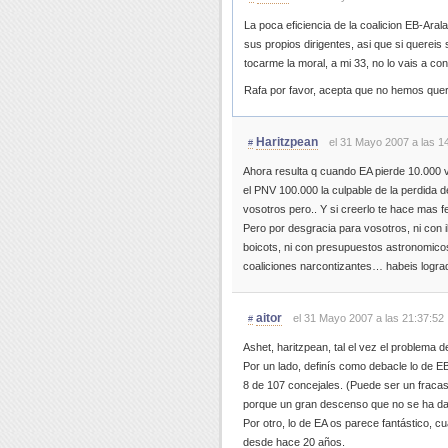
La poca eficiencia de la coalicion EB-Ara
sus propios dirigentes, asi que si quereis
tocarme la moral, a mi 33, no lo vais a con
Rafa por favor, acepta que no hemos quer
Haritzpean
el 31 Mayo 2007 a las 1
#
Ahora resulta q cuando EA pierde 10.000 
el PNV 100.000 la culpable de la perdida d
vosotros pero.. Y si creerlo te hace mas fe
Pero por desgracia para vosotros, ni con 
boicots, ni con presupuestos astronomicos
coaliciones narcontizantes… habeis logr
aitor
el 31 Mayo 2007 a las 21:37:52
#
Ashet, haritzpean, tal el vez el problema d
Por un lado, definís como debacle lo de E
8 de 107 concejales. (Puede ser un fraca
porque un gran descenso que no se ha d
Por otro, lo de EA os parece fantástico, 
desde hace 20 años.