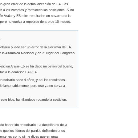
 un gran error de la actual dirección de EA. Las
n a los votantes y fortalecen las posiciones. Si no
ión Aralar y EB o los resultados en navarra de la
spero no vuelva a repetirse dentro de 10 meses.
1
olitario puede ser un error de la ejecutiva de EA.
e la Asamblea Nacional y en 2º lugar del Congreso
licion Aralar-Eb se ha dado un ostion del bueno,
le a la coalicion EAJ/EA.
en solitario hace 4 años, y asi los resultados
de lamentablemente, pero eso ya no se va a
este blog, humillandoos rogando la coalicion.
de haber ido en solitario. La decisión es de la
e que los líderes del partido defienden unos
mente, es como si me dices que en unas