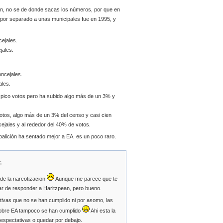
, no se de donde sacas los números, por que en
n por separado a unas municipales fue en 1995, y
ejales.
jales.
ncejales.
ales.
y pico votos pero ha subido algo más de un 3% y
votos, algo más de un 3% del censo y casi cien
cejales y al rededor del 40% de votos.
oalición ha sentado mejor a EA, es un poco raro.
5
de la narcotizacion
Aunque me parece que te
ar de responder a Haritzpean, pero bueno.
ativas que no se han cumplido ni por asomo, las
sobre EA tampoco se han cumplido
Ahi esta la
 espectativas o quedar por debajo.