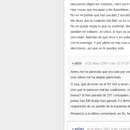
elecciones eligen los votantes, claro pero
Hay cosas que escapan a las Asambleas. Q
No en mi pueblo que han sacado 2 escaños
Me dices que la coalición NA-BAI, no es co
No se puede negar lo que es evidente. Me
también en solitario. Jo chico, lo tuyo es
uno mejor. Además de qué sirve ir en solita
con tu enemigo. Y por ultimo no hay mas qu
elecciones, así que no te quedes solo.
aitor
el 31 Mayo 2007 a las 10:37:28
#
Antes me ha parecido que era solo por ver
esto último me ha dejado planchado.
O sea, que de tener en el ‘87 442 a tener 
sino que te parecen mal las coaliciones, 
bueno? Si han pasado de 107 concejales a
juntas han EB-Aralar han ganado 2 y tien
reaparición de un partido de la izquierda 
Respecto a tu último comentario, en fin, 
ashet
el 31 Mayo 2007 a las 14:09:2
#