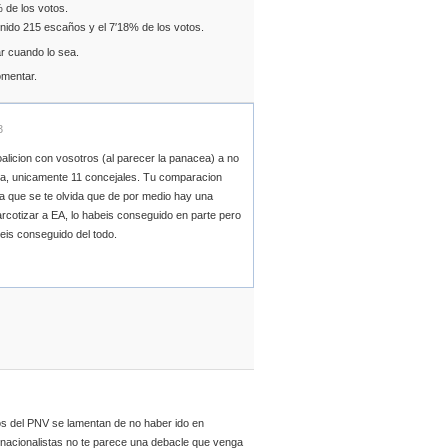
 de los votos.
nido 215 escaños y el 7′18% de los votos.
r cuando lo sea.
omentar.
3
alicion con vosotros (al parecer la panacea) a no
kaia, unicamente 11 concejales. Tu comparacion
ya que se te olvida que de por medio hay una
arcotizar a EA, lo habeis conseguido en parte pero
eis conseguido del todo.
os del PNV se lamentan de no haber ido en
 nacionalistas no te parece una debacle que venga