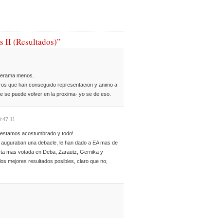
s II (Resultados)”
sperama menos.
ros que han conseguido representacion y animo a
ue se puede volver en la proxima- yo se de eso.
0:47:11
 estamos acostumbrado y todo!
e auguraban una debacle, le han dado a EA mas de
ista mas votada en Deba, Zarautz, Gernika y
os mejores resultados posibles, claro que no,