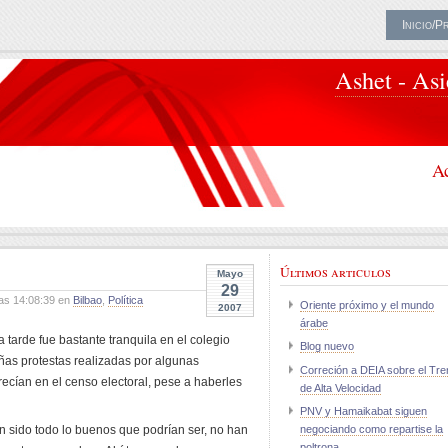
Inicio/P
Ashet - As
Ac
Últimos articulos
Mayo
29
as 14:08:39 en
Bilbao
,
Política
Oriente próximo y el mundo
2007
árabe
la tarde fue bastante tranquila en el colegio
Blog nuevo
as protestas realizadas por algunas
Correción a DEIA sobre el Tre
cían en el censo electoral, pese a haberles
de Alta Velocidad
PNV y Hamaikabat siguen
an sido todo lo buenos que podrían ser, no han
negociando como repartise la
poltrona