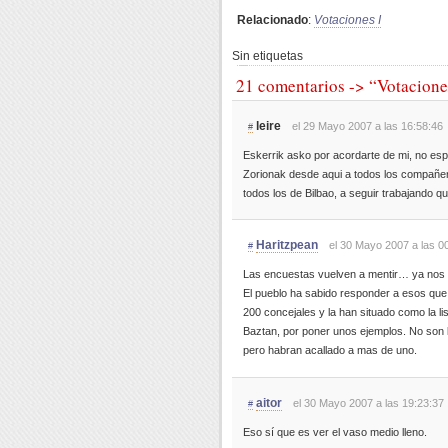
Relacionado
:
Votaciones I
Sin etiquetas
21 comentarios -> “Votacione
leire
el 29 Mayo 2007 a las 16:58:46
#
Eskerrik asko por acordarte de mi, no e
Zorionak desde aqui a todos los compañe
todos los de Bilbao, a seguir trabajando q
Haritzpean
el 30 Mayo 2007 a las 0
#
Las encuestas vuelven a mentir… ya nos
El pueblo ha sabido responder a esos qu
200 concejales y la han situado como la l
Baztan, por poner unos ejemplos. No son l
pero habran acallado a mas de uno.
aitor
el 30 Mayo 2007 a las 19:23:37
#
Eso sí que es ver el vaso medio lleno.