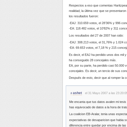
Respectos a eso que comentas Haritzpean
realidad, la última vez que se presentaro
los resultados fueron:
-EAJ: 310.659 votos, el 28’36% y 996 conc
-EA: 118.482 votos, el 10’82% y 311 conce
Los resultados del 27 de 2007 han sido:
-EAJ: 308.213 votos, el 31,76% y 1.024 co
-EA: 69.653 votos, el 7,18 % y 215 concej
Es decir, el EAJ ha perdido unos dos mil 
ha conseguido 28 concejales más.
EA, por su parte, ha perdido casi 50.000 
concejales. Es decir, un tercio de sus con
Después de esto, decir que al romper la c
ashet
el 31 Mayo 2007 a las 23:20:0
#
Me encanta que tus datos avalen mi tesis 
has equivocado de datos a la hora de trat
La coalicion EB-Aralar, tenia unas espect
expectativas de desaparicion que habia 
diferencia entre quedar por encima de las