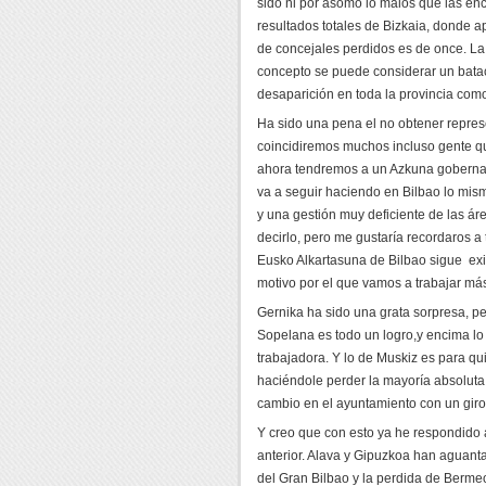
sido ni por asomo lo malos que las en
resultados totales de Bizkaia, donde 
de concejales perdidos es de once. La
concepto se puede considerar un bata
desaparición en toda la provincia com
Ha sido una pena el no obtener repres
coincidiremos muchos incluso gente q
ahora tendremos a un Azkuna goberna
va a seguir haciendo en Bilbao lo mi
y una gestión muy deficiente de las ár
decirlo, pero me gustaría recordaros 
Eusko Alkartasuna de Bilbao sigue exi
motivo por el que vamos a trabajar má
Gernika ha sido una grata sorpresa, pe
Sopelana es todo un logro,y encima l
trabajadora. Y lo de Muskiz es para q
haciéndole perder la mayoría absoluta
cambio en el ayuntamiento con un giro 
Y creo que con esto ya he respondido 
anterior. Alava y Gipuzkoa han aguant
del Gran Bilbao y la perdida de Berme