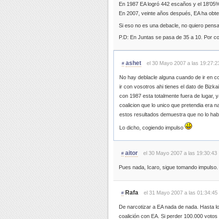
En 1987 EA logró 442 escaños y el 18′05%
En 2007, veinte años después, EA ha obte
Si eso no es una debacle, no quiero pensa
P.D: En Juntas se pasa de 35 a 10. Por c
ashet
el 30 Mayo 2007 a las 19:27:2
#
No hay deblacle alguna cuando de ir en co
ir con vosotros ahi tienes el dato de Biz
con 1987 esta totalmente fuera de lugar, 
coalicion que lo unico que pretendia era n
estos resultados demuestra que no lo hab
Lo dicho, cogiendo impulso
aitor
el 30 Mayo 2007 a las 19:30:43
#
Pues nada, Icaro, sigue tomando impulso.
Rafa
el 31 Mayo 2007 a las 01:34:45
#
De narcotizar a EA nada de nada. Hasta l
coalición con EA. Si perder 100.000 votos