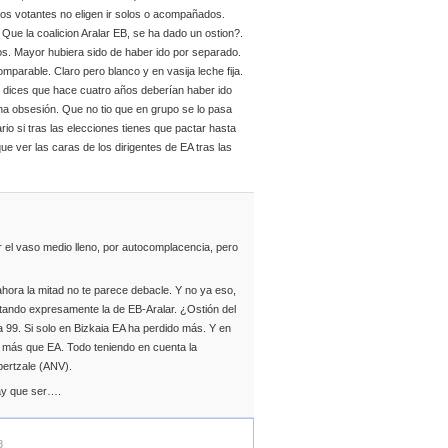
 los votantes no eligen ir solos o acompañados.
ue la coalicion Aralar EB, se ha dado un ostion?.
. Mayor hubiera sido de haber ido por separado.
mparable. Claro pero blanco y en vasija leche fija.
 dices que hace cuatro años deberían haber ido
 una obsesión. Que no tio que en grupo se lo pasa
rio si tras las elecciones tienes que pactar hasta
e ver las caras de los dirigentes de EA tras las
 el vaso medio lleno, por autocomplacencia, pero
ahora la mitad no te parece debacle. Y no ya eso,
citando expresamente la de EB-Aralar. ¿Ostión del
 99. Si solo en Bizkaia EA ha perdido más. Y en
e más que EA. Todo teniendo en cuenta la
abertzale (ANV).
hay que ser….
8