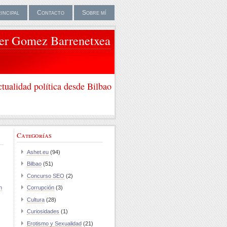
rincipal
Contacto
Sobre mí
ier Gomez Barrenetxea
tualidad política desde Bilbao
Categorías
Ashet.eu
(94)
Bilbao
(51)
Concurso SEO
(2)
n
Corrupción
(3)
Cultura
(28)
Curiosidades
(1)
Erotismo y Sexualidad
(21)