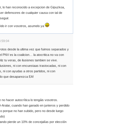
lar, lo han reconocido a excepcion de Gipuzkoa,
 ser defensores de cualquier causa con tal de
seguir.
ido ir con vosotros, asumelo ya
4:59:04
votos desde la ultima vez que fuimos separados y
el PNV es la coalicion… la atocritica no va con
liz tu veras, de ilusiones tambien se vive.
ilusiones, ni con encuestaas trastocadas, ni con
, ni con ayudas a otros partidos, ni con
ado que desaparezca EA!
e no hacer autocrítica lo tengáis vosotros.
B-Aralar, cuando han ganado en junteros y perdido
so porque no han subido, pero no desde luego
ado)
cuando pierde un 10% de concejalías por elección