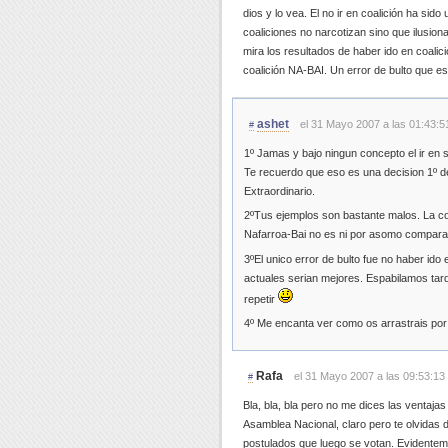
dios y lo vea. El no ir en coalición ha sido
coaliciones no narcotizan sino que ilusiona
mira los resultados de haber ido en coalic
coalición NA-BAI. Un error de bulto que e
ashet
el 31 Mayo 2007 a las 01:43:5
#
1º Jamas y bajo ningun concepto el ir en s
Te recuerdo que eso es una decision 1º d
Extraordinario.
2ºTus ejemplos son bastante malos. La coa
Nafarroa-Bai no es ni por asomo comparab
3ºEl unico error de bulto fue no haber ido 
actuales serian mejores. Espabilamos tar
repetir
4º Me encanta ver como os arrastrais por 
Rafa
el 31 Mayo 2007 a las 09:53:13
#
Bla, bla, bla pero no me dices las ventajas 
Asamblea Nacional, claro pero te olvidas d
postulados que luego se votan. Evidente