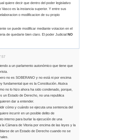
l quiere decir que dentro del poder legislativo
Vasco es la instancia superior. Y entre sus
elaboracion o modificacion de su propio
nte se puede modificar mediante votacion en el
ria de quedarte bien claro. El poder Judicial
NO
7:57
iciendo a un parlamento autonómico que tiene que
rista.
pero no es SOBERANO y no está ni por encima
ey fundamental que es la Constitución. Atutxa
omo no lo hizo ahora ha sido condenado, porque,
s un Estado de Derecho, no una republica
uieren dar a entender.
idir cómo y cuándo se ejecuta una sentencia del
iere incurrir en un posible delito de
 interno para burlar la ejecución de una
 a la Cámara de Vitoria por encima de las leyes y la
hablarse de un Estado de Derecho cuando no se
nales.