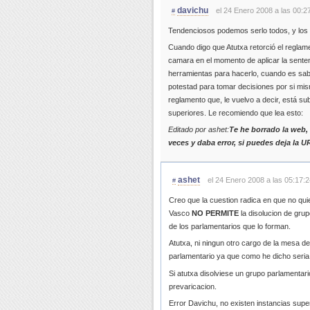
davichu
el 24 Enero 2008 a las 00:2
#
Tendenciosos podemos serlo todos, y los
Cuando digo que Atutxa retorció el reglame
camara en el momento de aplicar la senten
herramientas para hacerlo, cuando es sabi
potestad para tomar decisiones por si mism
reglamento que, le vuelvo a decir, está su
superiores. Le recomiendo que lea esto:
Editado por ashet:
Te he borrado la web,
veces y daba error, si puedes deja la U
ashet
el 24 Enero 2008 a las 05:17:2
#
Creo que la cuestion radica en que no qui
Vasco
NO PERMITE
la disolucion de grup
de los parlamentarios que lo forman.
Atutxa, ni ningun otro cargo de la mesa d
parlamentario ya que como he dicho seria a
Si atutxa disolviese un grupo parlamentario
prevaricacion.
Error Davichu, no existen instancias supe