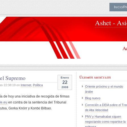
Inicio/P
Ashet - As
Ac
 el Supremo
Últimos articulos
Enero
22
as 22:38:19 en
Internet
,
Política
Oriente próximo y el mundo
2008
árabe
a de hoy una iniciativa de recogida de firmas
Blog nuevo
le.eu
en contra de la sentencia del Tribunal
Correción a DEIA sobre el Tre
txa, Gorka Knörr y Kontxi Bilbao.
de Alta Velocidad
PNV y Hamaikabat siguen
negociando como repartise la
poltrona