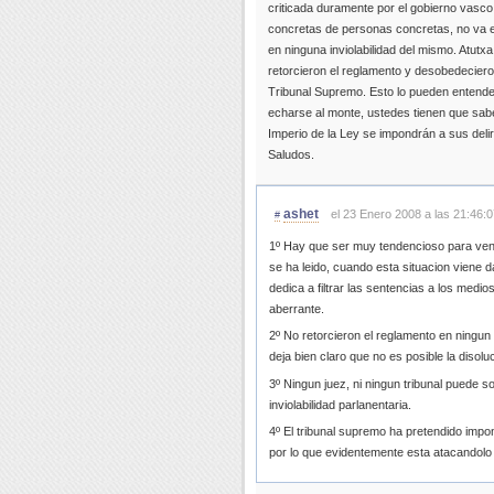
criticada duramente por el gobierno vas
concretas de personas concretas, no va en
en ninguna inviolabilidad del mismo. Atut
retorcieron el reglamento y desobedecieron
Tribunal Supremo. Esto lo pueden entender
echarse al monte, ustedes tienen que sab
Imperio de la Ley se impondrán a sus delir
Saludos.
ashet
el 23 Enero 2008 a las 21:46:0
#
1º Hay que ser muy tendencioso para veni
se ha leido, cuando esta situacion viene 
dedica a filtrar las sentencias a los medi
aberrante.
2º No retorcieron el reglamento en ningu
deja bien claro que no es posible la disol
3º Ningun juez, ni ningun tribunal puede sol
inviolabilidad parlanentaria.
4º El tribunal supremo ha pretendido imp
por lo que evidentemente esta atacandolo