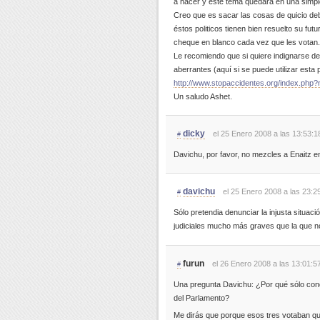
a hacer y este tema quedará en una simpl
Creo que es sacar las cosas de quicio deba
éstos politicos tienen bien resuelto su fu
cheque en blanco cada vez que les votan.
Le recomiendo que si quiere indignarse de
aberrantes (aquí si se puede utilizar esta 
http://www.stopaccidentes.org/index.php
Un saludo Ashet.
dicky
el 25 Enero 2008 a las 13:53:1
#
Davichu, por favor, no mezcles a Enaitz en 
davichu
el 25 Enero 2008 a las 23:2
#
Sólo pretendia denunciar la injusta situac
judiciales mucho más graves que la que n
furun
el 26 Enero 2008 a las 13:01:5
#
Una pregunta Davichu: ¿Por qué sólo con
del Parlamento?
Me dirás que porque esos tres votaban que