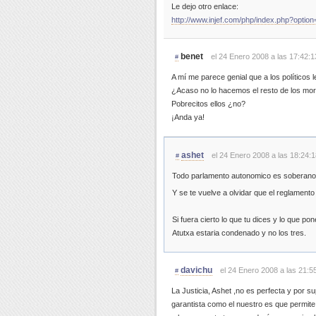
Le dejo otro enlace:
http://www.injef.com/php/index.php?opti
benet
el 24 Enero 2008 a las 17:42:1
#
A mí me parece genial que a los políticos 
¿Acaso no lo hacemos el resto de los mo
Pobrecitos ellos ¿no?
¡Anda ya!
ashet
el 24 Enero 2008 a las 18:24:1
#
Todo parlamento autonomico es soberano e
Y se te vuelve a olvidar que el reglament
Si fuera cierto lo que tu dices y lo que po
Atutxa estaria condenado y no los tres.
davichu
el 24 Enero 2008 a las 21:5
#
La Justicia, Ashet ,no es perfecta y por 
garantista como el nuestro es que permite