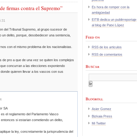
de firmas contra el Supremo”
Es hora de romper con la
ambigüedad
EITB dedica un publirreportaje
6:31
al blog de Patxi López
en del Tribunal Supremo, al grupo sucesor de
 un delito, porque, desobedecer una sentencia,
Feed on
nos con el mismo problema de los nacionalistas.
RSS de los articulos
RSS de comentarios
s de pro a que de una vez se quiten los complejos
Buscar
 que concurran a las elecciones exponiendo
a donde quieren llevar a los vascos con sus
Blogroll
4
ver SA
Asier Gomez
 y es el reglamento del Parlamento Vasco
Bizkaia Press
, entonces si estarian cometiendo un delito,
Mi Twitter
plique la ley, concretamente la jurisprudencia del