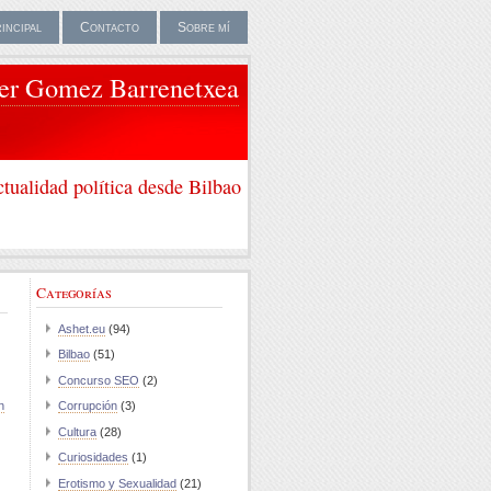
rincipal
Contacto
Sobre mí
ier Gomez Barrenetxea
tualidad política desde Bilbao
Categorías
Ashet.eu
(94)
Bilbao
(51)
Concurso SEO
(2)
n
Corrupción
(3)
Cultura
(28)
Curiosidades
(1)
Erotismo y Sexualidad
(21)