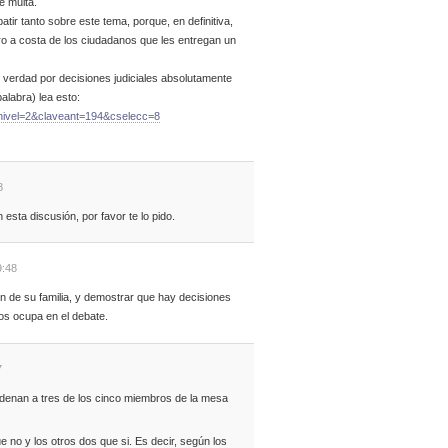
e multa.
tir tanto sobre este tema, porque, en definitiva,
turo a costa de los ciudadanos que les entregan un
 verdad por decisiones judiciales absolutamente
palabra) lea esto:
?nivel=2&claveant=194&cselecc=8
8
esta discusión, por favor te lo pido.
9:48
ión de su familia, y demostrar que hay decisiones
os ocupa en el debate.
7
denan a tres de los cinco miembros de la mesa
 no y los otros dos que si. Es decir, según los