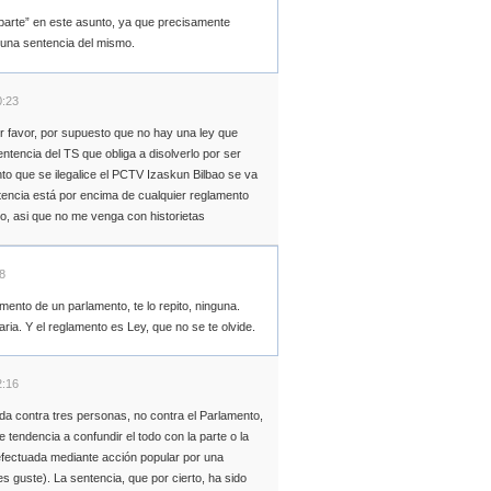
 parte” en este asunto, ya que precisamente
 una sentencia del mismo.
0:23
r favor, por supuesto que no hay una ley que
entencia del TS que obliga a disolverlo por ser
nto que se ilegalice el PCTV Izaskun Bilbao se va
tencia está por encima de cualquier reglamento
o, asi que no me venga con historietas
8
ento de un parlamento, te lo repito, ninguna.
taria. Y el reglamento es Ley, que no se te olvide.
2:16
da contra tres personas, no contra el Parlamento,
tendencia a confundir el todo con la parte o la
efectuada mediante acción popular por una
s guste). La sentencia, que por cierto, ha sido