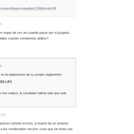
on=content&task=view&id=119&Itemid=38
3
les toque de vez en cuando pasar por el juzgado.
rtales cuando cometemos delitos?
8
n la elaboracion de su propio reglamento.
o
ES LEY.
ne ese enlace, le resultado habria sido que solo
5:10
supuesto comete errores, lo bueno de un sistema
 a los condenados recurrir, cosa que sin duda van