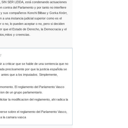
co, SIN SER LEIDA, está condenando actuaciones
 contra del Parlamento y por tanto no interfiere
xa y sus compañeros Konchi Bilbao y Gorka Knörr,
 a una instancia judicial superior como es el
 o no, lo pueden aceptar o no, pero si deciden
er que el Estado de Derecho, la Democracia y el
ios,mitos y creencias.
7
r a criticar que se hable de una sentencia que no
dada precisamente por que la justicia española se
os antes que a los imputados. Simplemente,
n momento. El reglamento del Parlamento Vasco
ucion de un grupo parlamentario.
icitar la modificacion del reglamento, ahi radica la
onerse sobre el reglamento del Parlamento Vasco,
 a la camara vasca