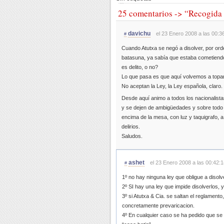
25 comentarios -> “Recogida 
davichu
el 23 Enero 2008 a las 00:3
#
Cuando Atutxa se negó a disolver, por ord
batasuna, ya sabía que estaba cometiendo
es delito, o no?
Lo que pasa es que aquí volvemos a topar
No aceptan la Ley, la Ley española, claro.
Desde aquí animo a todos los nacionalista
y se dejen de ambigüedades y sobre todo
encima de la mesa, con luz y taquigrafo, 
delirios.
Saludos.
ashet
el 23 Enero 2008 a las 00:42:1
#
1º no hay ninguna ley que obligue a disol
2º SI hay una ley que impide disolverlos,
3º si Atutxa & Cia. se saltan el reglamento
concretamente prevaricacion.
4º En cualquier caso se ha pedido que se a