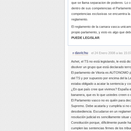
que se llama separacion de poderes. Lo cua
dentro de sus competencias el Parlamento 
competencias exclusivas se encuentra la 
reglamento.
El reglamento de la camara vasca unicame
propio parlamento, y esto es algo que debe
PUEDE LEGISLAR
.
davichu
el 24 Enero 2008 a las 15:0
#
Ashet, el TS no está legislando, le está d
disolver un grupo que está declarado terro
El parlamento de Vitoria es AUTONOMO 
del TS y por supuesto por encima del la L
estaba obligado a acatar la sentencia y c
¿En que país cree que vivimos? España e
bananera, que es lo que ustedes creen o q
El Parlamento vasco no es quién para dec
Supremo. Debe acatarla y cumplirla si no qu
desobediencia. Escudarse en un reglamento
resolución judicial es sencillamente situar
Constitución porque, díficilmente puede 
cumplen las sentencias firmes de los tribu