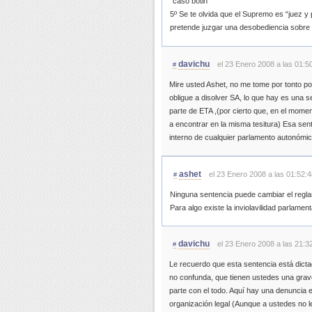
“caso botin”
5º Se te olvida que el Supremo es “juez y
pretende juzgar una desobediencia sobre
davichu
el 23 Enero 2008 a las 01:5
#
Mire usted Ashet, no me tome por tonto po
obligue a disolver SA, lo que hay es una s
parte de ETA ,(por cierto que, en el mome
a encontrar en la misma tesitura) Esa sen
interno de cualquier parlamento autonómic
ashet
el 23 Enero 2008 a las 01:52:4
#
Ninguna sentencia puede cambiar el reglam
Para algo existe la inviolavilidad parlamen
davichu
el 23 Enero 2008 a las 21:3
#
Le recuerdo que esta sentencia está dicta
no confunda, que tienen ustedes una grave 
parte con el todo. Aquí hay una denuncia 
organización legal (Aunque a ustedes no le