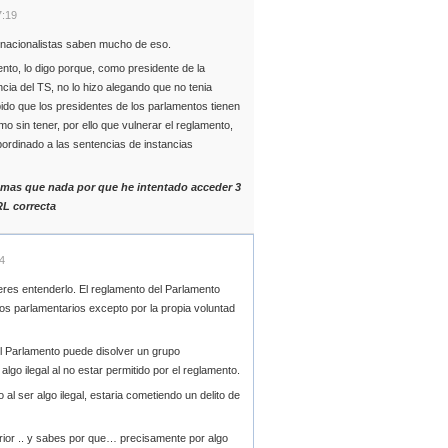
7:19
 nacionalistas saben mucho de eso.
nto, lo digo porque, como presidente de la
cia del TS, no lo hizo alegando que no tenia
do que los presidentes de los parlamentos tienen
o sin tener, por ello que vulnerar el reglamento,
bordinado a las sentencias de instancias
 mas que nada por que he intentado acceder 3
RL correcta
4
eres entenderlo. El reglamento del Parlamento
os parlamentarios excepto por la propia voluntad
el Parlamento puede disolver un grupo
lgo ilegal al no estar permitido por el reglamento.
 al ser algo ilegal, estaria cometiendo un delito de
rior .. y sabes por que… precisamente por algo