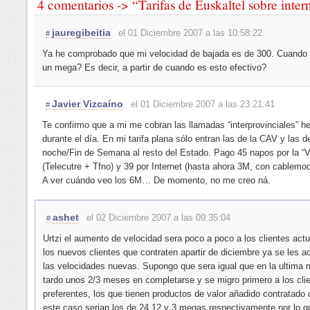
4 comentarios -> “Tarifas de Euskaltel sobre inter
jauregibeitia
el 01 Diciembre 2007 a las 10:58:22
#
Ya he comprobado que mi velocidad de bajada es de 300. Cuando 
un mega? Es decir, a partir de cuando es esto efectivo?
Javier Vizcaíno
el 01 Diciembre 2007 a las 23:21:41
#
Te confirmo que a mi me cobran las llamadas “interprovinciales” h
durante el día. En mi tarifa plana sólo entran las de la CAV y las d
noche/Fin de Semana al resto del Estado. Pago 45 napos por la “
(Telecutre + Tfno) y 39 por Internet (hasta ahora 3M, con cablemod
A ver cuándo veo los 6M… De momento, no me creo ná.
ashet
el 02 Diciembre 2007 a las 09:35:04
#
Urtzi el aumento de velocidad sera poco a poco a los clientes actu
los nuevos clientes que contraten apartir de diciembre ya se les a
las velocidades nuevas. Supongo que sera igual que en la ultima 
tardo unos 2/3 meses en completarse y se migro primero a los cli
preferentes, los que tienen productos de valor añadido contratado
este caso serian los de 24,12 y 3 megas respectivamente por lo q