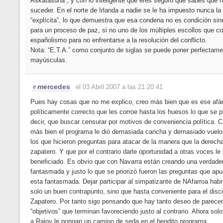
Askatasuna”, y con lo inteligente que eres seguro que sabes que 
suceder. En el norte de Irlanda a nadie se le ha impuesto nunca l
“explícita”, lo que demuestra que esa condena no es condición si
para un proceso de paz, si no uno de los múltiples escollos que co
españolismo para no enfrentarse a la resolución del conflicto.
Nota: “E.T.A.” como conjunto de siglas se puede poner perfectame
mayúsculas.
mercedes
el 03 Abril 2007 a las 21:20:41
#
Pues hay cosas que no me explico, creo más bien que es ese afán
políticamente correcto que les corroe hasta los huesos lo que se 
decir, que buscar censurar por motivos de conveniencia política. 
más bien el programa le dió demasiada cancha y demasiado vuelo 
los que hicieron preguntas para atacar de la manera que la derech
zapatero. Y que por el contrario darle oportunidad a otras voces le
beneficiado. Es obvio que con Navarra están creando una verdade
fantasmada y justo lo que se priorizó fueron las preguntas que ap
esta fantasmada. Dejar participar al simpatizante de NAfarroa habr
solo un buen contrapunto, sino que hasta conveniente para el disc
Zapatero. Por tanto sigo pensando que hay tanto deseo de parecer
“objetivos” que terminan favoreciendo justo al contrario. Ahora solo
a Rajoy le pongan un camino de seda en el bendito programa.