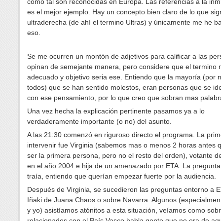
como tal son reconocidas en Europa. Las referencias a la inm
es el mejor ejemplo. Hay un concepto bien claro de lo que sign
ultraderecha (de ahí el termino Ultras) y únicamente me he 
eso.
Se me ocurren un montón de adjetivos para calificar a las pe
opinan de semejante manera, pero considere que el termino
adecuado y objetivo seria ese. Entiendo que la mayoría (por n
todos) que se han sentido molestos, eran personas que se ide
con ese pensamiento, por lo que creo que sobran mas palabr
Una vez hecha la explicación pertinente pasamos ya a lo
verdaderamente importante (o no) del asunto.
A las 21:30 comenzó en riguroso directo el programa. La pri
intervenir fue Virginia (sabemos mas o menos 2 horas antes q
ser la primera persona, pero no el resto del orden), votante 
en el año 2004 e hija de un amenazado por ETA. La pregunta
traía, entiendo que querían empezar fuerte por la audiencia.
Después de Virginia, se sucedieron las preguntas entorno a E
Iñaki de Juana Chaos o sobre Navarra. Algunos (especialme
y yo) asistíamos atónitos a esta situación, veíamos como sob
relacionados con el País Vasco habla gente que no era de aq