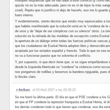
múltiples respuestas que se han dado a este conflicto (y como dec
quizás no es la más adecuada, pero no es ni de lejos la más sangr
cruel). Repito que ni justifico ni dejo de hacerlo, eso me lo guardo 
fuero interno.
Y evidentemente, siento deciros que estáis muy equivocados a to
que habéis manifestado que la solución está en la “condena de la v
de unos y de “dejar de ser cómplices con su silencio” otros. La ún
solución es la retirada de las medidas de excepción contra Euskal 
la apertura de un diálogo entre todas las fuerzas políticas vascas 
que los ciudadanos de Euskal Herria adopten libre y democrática
aceptado por los estados español y francés. Todo lo que no sea e
no va a funcionar puesto que no solventa el conflicto.
Y, por supuesto, ni que decir tiene que, si se sigue empeñándose 
desde la Izquierda Abertzale se “condene” la violencia como excu
nos pongamos de rodillas y besemos la bandera rojigualda, pues d
lo lleváis claro.
Aeikan
el 03 Abril 2007 a las 00:39:23
#
Se me borró la última parte. El día en que el PSE condene a los G
en que el PP condene la represión franquista a Euskal Herria, el d
los demás condenen todo lo que tienen que condenar, ese día est