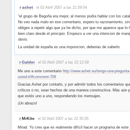
ashet
el 02 Abril 2007 a las 21:59:54
#
“el grupo de Begoña era mejor, al menos podía hablar con los cata
No veo nada malo en ese comentario, espero tu razonamiento, si
obliges a repetir algo que ya he dicho, por que me aparece que lo 
bien claro desde el principio. Empiezo a ver una intencion de manip
obvio.
La unidad de españa es una imposicion, deberias de saberlo.
Galder
el 02 Abril 2007 a las 22:12:58
#
Me uno a este comentario
http://www.ashet.eu/tengo-una-pregunta
usted-ii/#comment-709
Gracias Ashet por contarlo, y por admitir todos los comentarios q
críticos o no, sean hechos de una manera constructiva. Más aún po
que estés uno a uno, respondiendo los mensajes.
¡Un abrazo!
MrKite
el 02 Abril 2007 a las 22:35:05
#
Mirad. Yo creo que es realmente difícil hacer un programa de este 