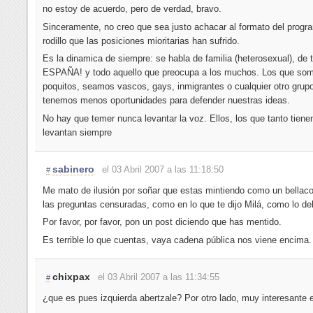
no estoy de acuerdo, pero de verdad, bravo.
Sinceramente, no creo que sea justo achacar al formato del progr
rodillo que las posiciones mioritarias han sufrido.
Es la dinamica de siempre: se habla de familia (heterosexual), de t
ESPAÑA! y todo aquello que preocupa a los muchos. Los que so
poquitos, seamos vascos, gays, inmigrantes o cualquier otro grup
tenemos menos oportunidades para defender nuestras ideas.
No hay que temer nunca levantar la voz. Ellos, los que tanto tienen
levantan siempre
sabinero
el 03 Abril 2007 a las 11:18:50
#
Me mato de ilusión por soñar que estas mintiendo como un bellaco
las preguntas censuradas, como en lo que te dijo Milá, como lo del
Por favor, por favor, pon un post diciendo que has mentido.
Es terrible lo que cuentas, vaya cadena pública nos viene encima.
chixpax
el 03 Abril 2007 a las 11:34:55
#
¿que es pues izquierda abertzale? Por otro lado, muy interesante e