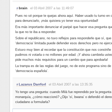
brain
el 03 Abril 2007 a las 11:49:07
#
Pues no sé porque te quejas ahora aquí. Haber usado tu turno en d
para denunciarlo, ¡más quisiera yo tener esa oportunidad!
Era más importante denunciar el paripé que hacer esa pregunta que
la que no te iba a responder.
Sobre el republicano, no tuvo reflejos para responderle que sí, que
‘democracia’ limitada puede defender esos derechos pero no ejerce
Estuvo muy bien al recordar que la constitución que nos constriñe
pudimos ni votarla o no millones por edad. ¡Y ahora cambiela uste
pide muchos más requisitos para un cambio que para aprobarla!
La trampa es de las reglas del juego, no de este programa sino de
‘democracia española’.
Lazarus Darrforl
el 03 Abril 2007 a las 13:35:35
#
Yo tengo una pregunta: cuando Milá fue reprendido por la pregunta
monarquía, ¿cómo reaccionó? ¿Dijo ’sí, bwana’ o defendió el dere
ciudadano a formularla?