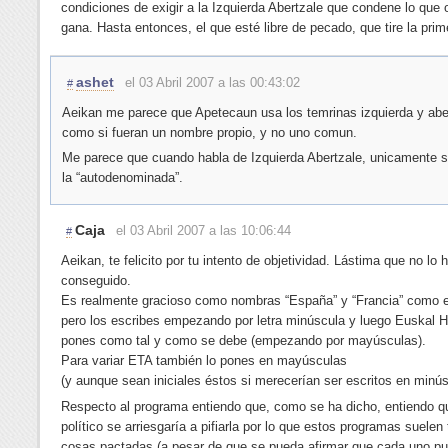
condiciones de exigir a la Izquierda Abertzale que condene lo que 
gana. Hasta entonces, el que esté libre de pecado, que tire la prim
ashet
el 03 Abril 2007 a las 00:43:02
#
Aeikan me parece que Apetecaun usa los temrinas izquierda y abe
como si fueran un nombre propio, y no uno comun.
Me parece que cuando habla de Izquierda Abertzale, unicamente se
la “autodenominada”.
Caja
el 03 Abril 2007 a las 10:06:44
#
Aeikan, te felicito por tu intento de objetividad. Lástima que no lo 
conseguido.
Es realmente gracioso como nombras “España” y “Francia” como 
pero los escribes empezando por letra minúscula y luego Euskal He
pones como tal y como se debe (empezando por mayúsculas).
Para variar ETA también lo pones en mayúsculas
(y aunque sean iniciales éstos si merecerían ser escritos en minús
Respecto al programa entiendo que, como se ha dicho, entiendo q
político se arriesgaría a pifiarla por lo que estos programas suelen 
cosas pactadas (a pesar de que se pueda afirmar que cada uno p