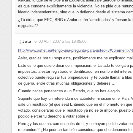
Aeikan: lo que se le pide a la izquierda abertzale (autodenominada
es que condene explícitamente la violencia. No se pide que renunc
ideario independentista, sino que lo defienda desde el sistema dem
¿Tú dirías que ERC, BNG o Aralar están “arrodillados” y “besan la
rojigualda”?
Jota
el 03 Abril 2007 a las 19:05:00
#
http://www.ashet.eu/tengo-una-pregunta-para-usted-ii/#comment-7
Asier, gracias por tu respuesta, posiblemente me he explicado mal
Esto es lo que quiero decir con imposición: el Estado te obliga a p
impuestos, a estar registrado e identificado, en nombre del interés
colectivo puede requisar tus propiedades, y te puede llamar a fila
de guerra, entre otras muchas obligaciones y deberes,…
Cuando naces perteneces a un Estado, que no has elegido.
Suponte que hay un referéndum de autodeterminación en el País 
sale un resultado (el que sea) Entiendo que en el momento en que
votado, considerarás que el resultado ya no se te impone, puesto
podido ejercer tu derecho a votar sobre él.
Pero ¿y los que nazcan después de tí, y no hayan podido votar en
referéndum? ¿No podrían también considerar que el ordenamiento e