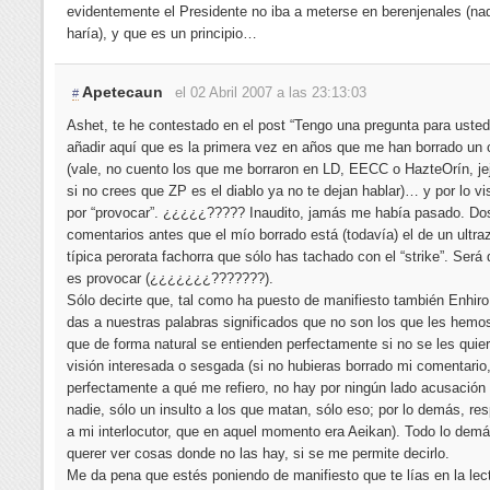
evidentemente el Presidente no iba a meterse en berenjenales (nad
haría), y que es un principio…
Apetecaun
el 02 Abril 2007 a las 23:13:03
#
Ashet, te he contestado en el post “Tengo una pregunta para usted 
añadir aquí que es la primera vez en años que me han borrado un
(vale, no cuento los que me borraron en LD, EECC o HazteOrín, jej
si no crees que ZP es el diablo ya no te dejan hablar)… y por lo vi
por “provocar”. ¿¿¿¿¿????? Inaudito, jamás me había pasado. Dos
comentarios antes que el mío borrado está (todavía) el de un ultra
típica perorata fachorra que sólo has tachado con el “strike”. Será
es provocar (¿¿¿¿¿¿¿???????).
Sólo decirte que, tal como ha puesto de manifiesto también Enhiro
das a nuestras palabras significados que no son los que les hemo
que de forma natural se entienden perfectamente si no se les quie
visión interesada o sesgada (si no hubieras borrado mi comentario,
perfectamente a qué me refiero, no hay por ningún lado acusación
nadie, sólo un insulto a los que matan, sólo eso; por lo demás, res
a mi interlocutor, que en aquel momento era Aeikan). Todo lo dem
querer ver cosas donde no las hay, si se me permite decirlo.
Me da pena que estés poniendo de manifiesto que te lías en la lec