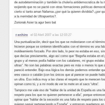
de autodeterminación y también la chulería antidemocratica de la 
exijiendo que no se pacté con otras formaciones políticas democrá
cierto si tanto aman Nafarroa ¿por qué la quieren dividida? ¿por qu
a la merindad de Ultrapuertos?.
Zorionak Asier ta agur bero bat
enhiro
el 02 Abril 2007 a las 12:03:27
#
Una puntualización, decir que los que se molestaron con el término 
hicieron porque se sintieron identificados con el término es una fal
moldeamiento forzado. Por otro lado, lo peor no estaba en eso, sin
que decías previamente, algo así como que “Begoña estaba en el 
grupo y al menos podía hablar con los catalanes, mi grupo estaba 
ultras”. No son las palabras exactas pero es más o menos lo que
pareció entender. Bajo esa lógica los demás podemos entender que
eres vasco o catalán (con los únicos que al parecer se puede habla
un ultra. Eso indica muy a las claras el respeto que te merecen lo
opinan como tú, y a mi modo de ver te mete en el saco “ultra”.
Tampoco me vale eso de “hablar de la unidad de España es una fa
respeto para los que no quieren pertenecer a ella”, porque entonc
opinar que “hablar de la secesión es una falta de respeto para los 
quieren seguir perteneciendo a España”, y entonces quedamos en