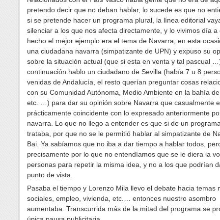
pretendo decir que no deban hablar, lo sucede es que no ent
si se pretende hacer un programa plural, la línea editorial vay
silenciar a los que nos afecta directamente, y lo vivimos día a
hecho el mejor ejemplo era el tema de Navarra, en esta ocasi
una ciudadana navarra (simpatizante de UPN) y expuso su op
sobre la situación actual (que si esta en venta y tal pascual …
continuación hablo un ciudadano de Sevilla (había 7 u 8 pers
venidas de Andalucía, el resto querían preguntar cosas relac
con su Comunidad Autónoma, Medio Ambiente en la bahía de 
etc. …) para dar su opinión sobre Navarra que casualmente e
prácticamente coincidente con lo expresado anteriormente por
navarra. Lo que no llego a entender es que si de un programa
trataba, por que no se le permitió hablar al simpatizante de N
Bai. Ya sabíamos que no iba a dar tiempo a hablar todos, per
precisamente por lo que no entendíamos que se le diera la vo
personas para repetir la misma idea, y no a los que podrían d
punto de vista.
Pasaba el tiempo y Lorenzo Mila llevo el debate hacia temas
sociales, empleo, vivienda, etc.… entonces nuestro asombro
aumentaba. Transcurrida más de la mitad del programa se pr
única pausa publicitaria.