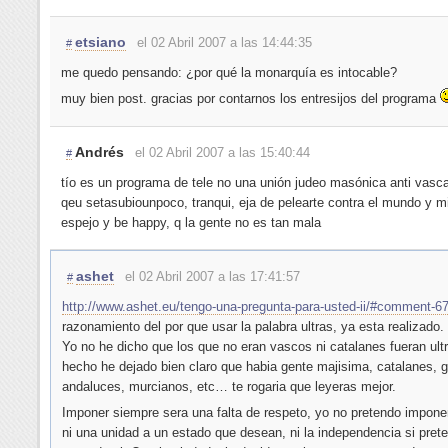
etsiano
el 02 Abril 2007 a las 14:44:35
#
me quedo pensando: ¿por qué la monarquía es intocable?
muy bien post. gracias por contarnos los entresijos del programa
Andrés
el 02 Abril 2007 a las 15:40:44
#
tío es un programa de tele no una unión judeo masónica anti vas
qeu setasubiounpoco, tranqui, eja de pelearte contra el mundo y mi
espejo y be happy, q la gente no es tan mala
ashet
el 02 Abril 2007 a las 17:41:57
#
http://www.ashet.eu/tengo-una-pregunta-para-usted-ii/#comment-6
razonamiento del por que usar la palabra ultras, ya esta realizado.
Yo no he dicho que los que no eran vascos ni catalanes fueran ult
hecho he dejado bien claro que habia gente majisima, catalanes, g
andaluces, murcianos, etc… te rogaria que leyeras mejor.
Imponer siempre sera una falta de respeto, yo no pretendo imponer
ni una unidad a un estado que desean, ni la independencia si pret