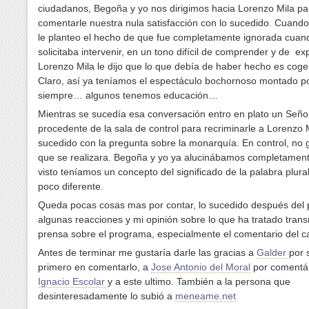
ciudadanos, Begoña y yo nos dirigimos hacia Lorenzo Mila pa
comentarle nuestra nula satisfacción con lo sucedido. Cuand
le planteo el hecho de que fue completamente ignorada cuan
solicitaba intervenir, en un tono difícil de comprender y de exp
Lorenzo Mila le dijo que lo que debía de haber hecho es coger
Claro, así ya teníamos el espectáculo bochornoso montado po
siempre… algunos tenemos educación…
Mientras se sucedía esa conversación entro en plato un Seño
procedente de la sala de control para recriminarle a Lorenzo M
sucedido con la pregunta sobre la monarquía. En control, no
que se realizara. Begoña y yo ya alucinábamos completamente
visto teníamos un concepto del significado de la palabra plura
poco diferente.
Queda pocas cosas mas por contar, lo sucedido después del
algunas reacciones y mi opinión sobre lo que ha tratado transm
prensa sobre el programa, especialmente el comentario del c
Antes de terminar me gustaría darle las gracias a
Galder
por 
primero en comentarlo, a
Jose Antonio del Moral
por comentár
Ignacio Escolar
y a este ultimo. También a la persona que
desinteresadamente lo subió a
meneame.net