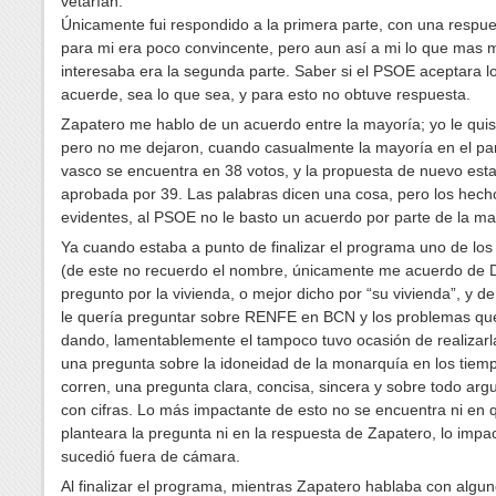
vetarían.
Únicamente fui respondido a la primera parte, con una respu
para mi era poco convincente, pero aun así a mi lo que mas 
interesaba era la segunda parte. Saber si el PSOE aceptara l
acuerde, sea lo que sea, y para esto no obtuve respuesta.
Zapatero me hablo de un acuerdo entre la mayoría; yo le quis
pero no me dejaron, cuando casualmente la mayoría en el pa
vasco se encuentra en 38 votos, y la propuesta de nuevo esta
aprobada por 39. Las palabras dicen una cosa, pero los hech
evidentes, al PSOE no le basto un acuerdo por parte de la ma
Ya cuando estaba a punto de finalizar el programa uno de los
(de este no recuerdo el nombre, únicamente me acuerdo de 
pregunto por la vivienda, o mejor dicho por “su vivienda”, y d
le quería preguntar sobre RENFE en BCN y los problemas qu
dando, lamentablemente el tampoco tuvo ocasión de realizarla
una pregunta sobre la idoneidad de la monarquía en los tiem
corren, una pregunta clara, concisa, sincera y sobre todo ar
con cifras. Lo más impactante de esto no se encuentra ni en 
planteara la pregunta ni en la respuesta de Zapatero, lo impa
sucedió fuera de cámara.
Al finalizar el programa, mientras Zapatero hablaba con algu