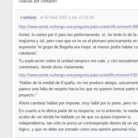
Gracias por contarlo!!
enhiro
el 02 Abril 2007 a las 21:55:06
#
http://www.ashet.eu/tengo-una-pregunta-para-usted-ii#comment-68
Ashet, lo siento por tí pero leo perfectamente, sí, he leído lo de la
majísima y tal, pero creo que se te ve el plumero precisamente en
expresión “el grupo de Begoña era mejor, al menos podía hablar co
catalanes”.
Tu explicación sobre la unidad tampoco me vale, y cito textualmen
comentario, donde dices claramente:
http://www.ashet.eu/tengo-una-pregunta-para-usted/#comment-639
“Hablar de la unidad de España, no me produce alergia, unicamen
parece una falta de respeto hacia los que no quieren formar parte 
proyecto.”
Ahora cambias hablar por imponer, muy hábil por tu parte, pero no 
En cuanto a la última parte de tu respecta, no lo entiendo, la verda
acabo de ver donde he hablado yo de que se quiera imponer la
independencia, tan sólo te ponía un contraejemplo dentro de un a
lógico, y que no debe ser tomado como una opinión personal mía.