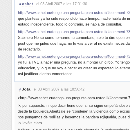
ashet
el 03 Abril 2007 a las 17:01:30
#
http://www.ashet.eu/tengo-una-pregunta-para-usted-ii/#comment-7
que planteas ya ha sido respondido hace tiempo. nadie habla de i
estado independiente, todo lo contrario, se habla de consultar.
http://www.ashet.eu/tengo-una-pregunta-para-usted-ii/#comment-7
Sabinero No se como tomarme tu comentario, solo te dire que se
post que me pides que haga, no lo vas a ver al no existir necesid
de redactarlo.
http://www.ashet.eu/tengo-una-pregunta-para-usted-ii/#comment-7
yo fui a TVE a hacer una pregunta, no a montar un circo. Yo tengo
educacion, y lo que no voy a hacer es crear un espectaculo alterna
asi justificar ciertos comentarios.
Jota
el 03 Abril 2007 a las 18:56:42
#
>http://www.ashet.eu/tengo-una-pregunta-para-usted-ii/#comment-
>, por supuesto, ni que decir tiene que, si se sigue empeñándose 
desde la Izquierda Abertzale se “condene” la violencia como excu
nos pongamos de rodillas y besemos la bandera rojigualda, pues d
lo lleváis claro.