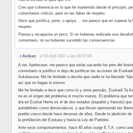
Creo que coherencia es lo que he mantenido desde el principio, per
comentarios criticos, pero no las faltas de respeto.
Decir que justifica, pone, o apoya … me parece que es superar la 
respeto.
Piensa y recapacita un poco. Si no hubieras realizado ese desafo
comentario, no se hubieran sucedido las consecuencias.
Aeikan
el 03 Abril 2007 a las 00:37:08
#
A ver, Apetecaun, me parece que estás sacando los pies del tiesto
comentario ni justifico ni dejo de justificar las acciones de Euskad
Askatasuna. Me he limitado a decirte que nadie te ha llamado “hij
así que no hagas lo mismo.
Me he limitado a decir que como tú y otros pensáis, Euskadi Ta 
no es el orígen del problema ni mucho menos. El problema que t
día en Euskal Herria es el de dos estados (español y francés) que
autodefinen como democráticos, y que llevan oprimiendo las libert
pueblo vasco desde hace decenas de años. Desde la abolición de 
la prohibición del Euskara y hasta la Ley de Partidos.
Ante esos comportamientos, hace 40 años surge E.T.A. como una