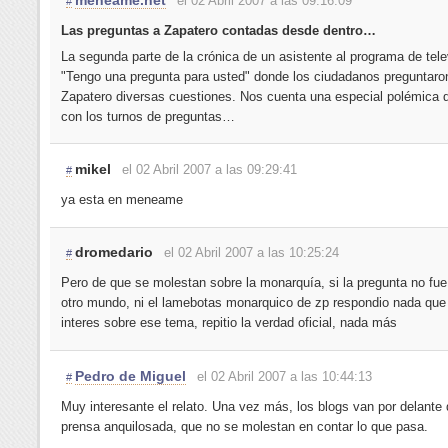
meneame.net
el 02 Abril 2007 a las 09:16:09
#
Las preguntas a Zapatero contadas desde dentro…
La segunda parte de la crónica de un asistente al programa de tele
"Tengo una pregunta para usted" donde los ciudadanos preguntaro
Zapatero diversas cuestiones. Nos cuenta una especial polémica 
con los turnos de preguntas…
mikel
el 02 Abril 2007 a las 09:29:41
#
ya esta en meneame
dromedario
el 02 Abril 2007 a las 10:25:24
#
Pero de que se molestan sobre la monarquía, si la pregunta no fue
otro mundo, ni el lamebotas monarquico de zp respondio nada que
interes sobre ese tema, repitio la verdad oficial, nada más
Pedro de Miguel
el 02 Abril 2007 a las 10:44:13
#
Muy interesante el relato. Una vez más, los blogs van por delante 
prensa anquilosada, que no se molestan en contar lo que pasa.