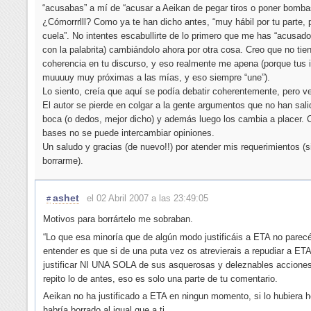
“acusabas” a mí de “acusar a Aeikan de pegar tiros o poner bomba
¿Cómorrrlll? Como ya te han dicho antes, “muy hábil por tu parte, 
cuela”. No intentes escabullirte de lo primero que me has “acusado”
con la palabrita) cambiándolo ahora por otra cosa. Creo que no ti
coherencia en tu discurso, y eso realmente me apena (porque tus 
muuuuy muy próximas a las mías, y eso siempre “une”).
Lo siento, creía que aquí se podía debatir coherentemente, pero v
El autor se pierde en colgar a la gente argumentos que no han sal
boca (o dedos, mejor dicho) y además luego los cambia a placer.
bases no se puede intercambiar opiniones.
Un saludo y gracias (de nuevo!!) por atender mis requerimientos (s
borrarme).
ashet
el 02 Abril 2007 a las 23:49:05
#
Motivos para borrártelo me sobraban.
“Lo que esa minoría que de algún modo justificáis a ETA no parec
entender es que si de una puta vez os atrevierais a repudiar a ETA
justificar NI UNA SOLA de sus asquerosas y deleznables acciones
repito lo de antes, eso es solo una parte de tu comentario.
Aeikan no ha justificado a ETA en ningun momento, si lo hubiera h
habría borrado al igual que a ti.