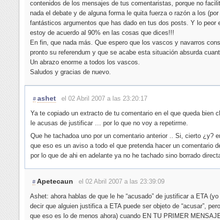
contenidos de los mensajes de tus comentaristas, porque no facili
nada el debate y de alguna forma le quita fuerza o razón a los (por 
fantásticos argumentos que has dado en tus dos posts. Y lo peor 
estoy de acuerdo al 90% en las cosas que dices!!!
En fin, que nada más. Que espero que los vascos y navarros con
pronto su referendum y que se acabe esta situación absurda cuant
Un abrazo enorme a todos los vascos.
Saludos y gracias de nuevo.
ashet
el 02 Abril 2007 a las 23:20:17
#
Ya te copiado un extracto de tu comentario en el que queda bien 
le acusas de justificar … por lo que no voy a repetirme.
Que he tachadoa uno por un comentario anterior .. Si, cierto ¿y? e
que eso es un aviso a todo el que pretenda hacer un comentario de
por lo que de ahi en adelante ya no he tachado sino borrado direc
Apetecaun
el 02 Abril 2007 a las 23:39:09
#
Ashet: ahora hablas de que le he “acusado” de justificar a ETA (yo
decir que alguien justifica a ETA puede ser objeto de “acusar”, pe
que eso es lo de menos ahora) cuando EN TU PRIMER MENSAJ