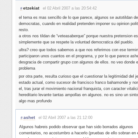
etzekiat
el 02 Abril 2007 a las 20:54:42
#
el tema es mas sencillo de lo que parece, algunos se autotildan de
democratas, cuando en realidad pretenden imponer su opinion polit
resto.
a otros nos tildan de “veteasaberque” porque nuestra pretension es
simplemente que se respete la voluntad democratica del pueblo.
ultra? creo que todos sabemos a que nos referimos con ese termin
participaron unos cuantos en el programa, y por lo que parece ashe
desgracia de compartir grupo con algunos de ellos. no veo donde e
problema
por otra parte, resulta curioso que el cuestionar la legitimidad del j
estado actual, como sucesor de francisco franco bahamonde y no
el, tras jurar el movimiento nacional franquista, con caracter vitalic
hereditario levante tantas ampollas en algunos. no es sino un sin
algo mas profundo
ashet
el 02 Abril 2007 a las 21:12:00
#
Algunos habreis podido observar que han sido borrados algunos
comentarios, no acostumbro a hacerlo (pruebas de ello sobran en e