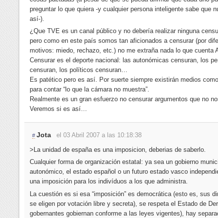
preguntar lo que quiera -y cualquier persona inteligente sabe que 
así-).
¿Que TVE es un canal público y no debería realizar ninguna censu
pero como en este país somos tan aficionados a censurar (por dif
motivos: miedo, rechazo, etc.) no me extraña nada lo que cuenta 
Censurar es el deporte nacional: las autonómicas censuran, los pe
censuran, los políticos censuran…
Es patético pero es así. Por suerte siempre existirán medios como
para contar “lo que la cámara no muestra”.
Realmente es un gran esfuerzo no censurar argumentos que no no
Veremos si es así…
Jota
el 03 Abril 2007 a las 10:18:38
#
>La unidad de españa es una imposicion, deberias de saberlo.
Cualquier forma de organización estatal: ya sea un gobierno munici
autonómico, el estado español o un futuro estado vasco independi
una imposición para los indivíduos a los que administra.
La cuestión es si esa “imposición” es democrática (esto es, sus di
se eligen por votación libre y secreta), se respeta el Estado de De
gobernantes gobiernan conforme a las leyes vigentes), hay separa