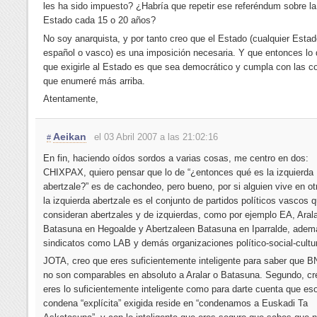
les ha sido impuesto? ¿Habría que repetir ese referéndum sobre l
Estado cada 15 o 20 años?
No soy anarquista, y por tanto creo que el Estado (cualquier Estad
español o vasco) es una imposición necesaria. Y que entonces lo
que exigirle al Estado es que sea democrático y cumpla con las c
que enumeré más arriba.
Atentamente,
Aeikan
el 03 Abril 2007 a las 21:02:16
#
En fin, haciendo oídos sordos a varias cosas, me centro en dos:
CHIXPAX, quiero pensar que lo de “¿entonces qué es la izquierda
abertzale?” es de cachondeo, pero bueno, por si alguien vive en ot
la izquierda abertzale es el conjunto de partidos políticos vascos 
consideran abertzales y de izquierdas, como por ejemplo EA, Arala
Batasuna en Hegoalde y Abertzaleen Batasuna en Iparralde, adem
sindicatos como LAB y demás organizaciones político-social-cultu
JOTA, creo que eres suficientemente inteligente para saber que
no son comparables en absoluto a Aralar o Batasuna. Segundo, cr
eres lo suficientemente inteligente como para darte cuenta que eso
condena “explícita” exigida reside en “condenamos a Euskadi Ta