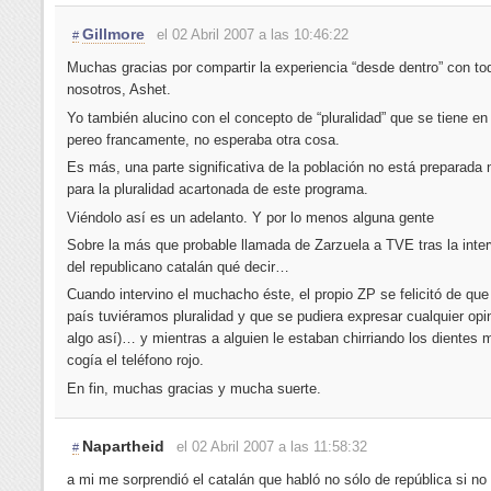
Gillmore
el 02 Abril 2007 a las 10:46:22
#
Muchas gracias por compartir la experiencia “desde dentro” con to
nosotros, Ashet.
Yo también alucino con el concepto de “pluralidad” que se tiene en
pereo francamente, no esperaba otra cosa.
Es más, una parte significativa de la población no está preparada n
para la pluralidad acartonada de este programa.
Viéndolo así es un adelanto. Y por lo menos alguna gente
Sobre la más que probable llamada de Zarzuela a TVE tras la inte
del republicano catalán qué decir…
Cuando intervino el muchacho éste, el propio ZP se felicitó de que
país tuviéramos pluralidad y que se pudiera expresar cualquier opin
algo así)… y mientras a alguien le estaban chirriando los dientes 
cogía el teléfono rojo.
En fin, muchas gracias y mucha suerte.
Napartheid
el 02 Abril 2007 a las 11:58:32
#
a mi me sorprendió el catalán que habló no sólo de república si no