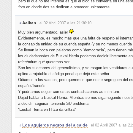
pero lo que no me interesa es que el blog se convierta en una esp
foro en donde dos se dedican a provocar unicamente.
Aeikan
el 02 Abril 2007 a las 21:36:10
#
Muy bien argumentado, asier
Evidentemente, es mucho más que una falta de respeto el intenta
la consabida unidad de su querida españa (y su no menos querida f
Se llenan la boca con palabras como “democracia”, pero tienen mi
los ciudadanos/as de Euskal Herria podamos decidir libremente en
referéndum qué queremos ser.
Son los sucesores del generalísimo, y se rasgan las vestiduras c
aplica a rajatabla el código penal que dejó este señor.
Odiamos a los vascos, pero queremos que no se segreguen del e
español/francés.
Y podríamos seguir con estas contradicciones ad infinitum.
Dejad hablar a Euskal Herria. Mientras se nos siga negando nuest
a decidir, seguirán teniendo SU problema.
“Euskal Herriaren Hitza da Giltza”
Los agujeros negros del alcalde
el 02 Abril 2007 a las 21
#