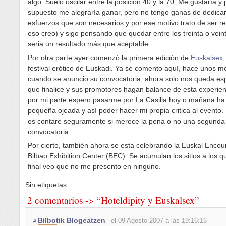
algo. Suelo oscilar entre la posición 40 y la 70. Me gustaría y 
supuesto me alegraría ganar, pero no tengo ganas de dedicar
esfuerzos que son necesarios y por ese motivo trato de ser rea
eso creo) y sigo pensando que quedar entre los treinta o vein
seria un resultado más que aceptable.
Por otra parte ayer comenzó la primera edición de
Euskalsex
,
festival erótico de Euskadi. Ya se comento aquí, hace unos m
cuando se anuncio su convocatoria, ahora solo nos queda es
que finalice y sus promotores hagan balance de esta experien
por mi parte espero pasarme por La Casilla hoy o mañana ha
pequeña ojeada y así poder hacer mi propia critica al evento. 
os contare seguramente si merece la pena o no una segunda
convocatoria.
Por cierto, también ahora se esta celebrando la Euskal Encou
Bilbao Exhibition Center (BEC). Se acumulan los sitios a los que
final veo que no me presento en ninguno.
Sin etiquetas
2 comentarios -> “Hoteldipity y Euskalsex”
Bilbotik Blogeatzen
el 09 Agosto 2007 a las 19:16:16
#