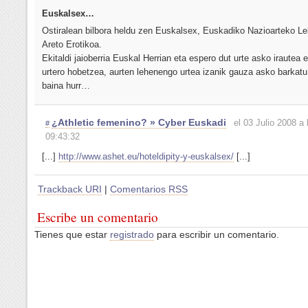
Euskalsex…
Ostiralean bilbora heldu zen Euskalsex, Euskadiko Nazioarteko L
Areto Erotikoa.
Ekitaldi jaioberria Euskal Herrian eta espero dut urte asko irautea e
urtero hobetzea, aurten lehenengo urtea izanik gauza asko barkatu
baina hurr…
¿Athletic femenino? » Cyber Euskadi
el 03 Julio 2008 a 
#
09:43:32
[...]
http://www.ashet.eu/hoteldipity-y-euskalsex/
[...]
Trackback URI
|
Comentarios RSS
Escribe un comentario
Tienes que estar
registrado
para escribir un comentario.