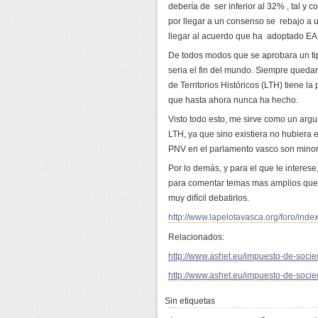
debería de ser inferior al 32% , tal y 
por llegar a un consenso se rebajo a 
llegar al acuerdo que ha adoptado EA
De todos modos que se aprobara un tip
seria el fin del mundo. Siempre queda
de Territorios Históricos (LTH) tiene l
que hasta ahora nunca ha hecho.
Visto todo esto, me sirve como un arg
LTH, ya que sino existiera no hubiera
PNV en el parlamento vasco son minorí
Por lo demás, y para el que le interes
para comentar temas mas amplios que e
muy difícil debatirlos.
http://www.lapelotavasca.org/foro/inde
Relacionados:
http://www.ashet.eu/impuesto-de-socie
http://www.ashet.eu/impuesto-de-soci
Sin etiquetas