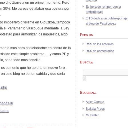
como dijo Ziarreta en un primer momento. Pero
Es hora de romper con la
un 30%. Me parece de alabar esa postura por
ambigüedad
.
EITB dedica un publirreportaje
o impositivo diferente en Gipuzkoa, tampoco
al blog de Patxi López
ría el Parlamento Vasco, que mediante la Ley
Feed on
a potestad para armonizar los impuestos, algo
RSS de los articulos
umento mas para posicionarme en contra de la
RSS de comentarios
 existido este simple problema … y como PP y
a, seria todo mas sencillo.
Buscar
e, os comento que he abierto un nuevo foro ,
n este blog no tienen cabida y que seria
x.php
Blogroll
Asier Gomez
dades-ii/
Bizkaia Press
edades
Mi Twitter