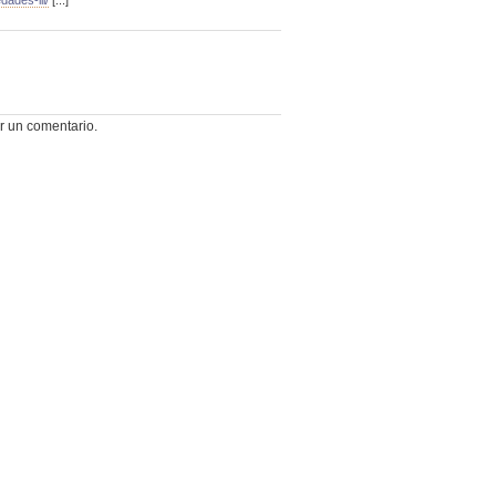
ades-iii/
[...]
r un comentario.