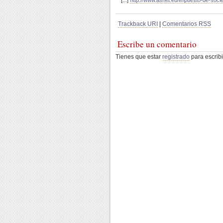
[...]
http://www.ashet.eu/impuesto-de-socied
Trackback URI
|
Comentarios RSS
Escribe un comentario
Tienes que estar
registrado
para escribi