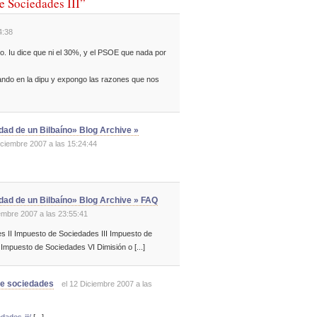
e Sociedades III”
4:38
ro. Iu dice que ni el 30%, y el PSOE que nada por
ando en la dipu y expongo las razones que nos
idad de un Bilbaíno» Blog Archive »
iciembre 2007 a las 15:24:44
lidad de un Bilbaíno» Blog Archive » FAQ
iembre 2007 a las 23:55:41
s II Impuesto de Sociedades III Impuesto de
mpuesto de Sociedades VI Dimisión o [...]
de sociedades
el 12 Diciembre 2007 a las