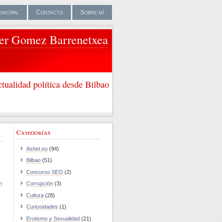
rincipal
Contacto
Sobre mí
ier Gomez Barrenetxea
tualidad política desde Bilbao
Categorías
Ashet.eu
(94)
Bilbao
(51)
Concurso SEO
(2)
n
Corrupción
(3)
Cultura
(28)
Curiosidades
(1)
Erotismo y Sexualidad
(21)