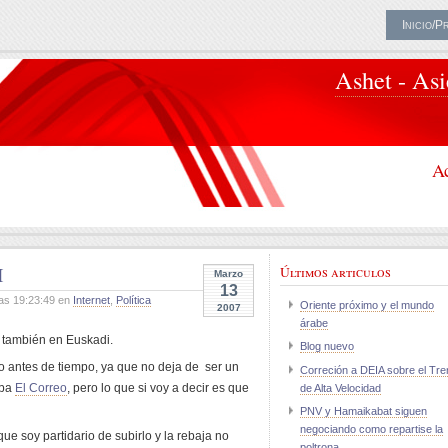
Inicio/P
Ashet - As
Ac
I
Últimos articulos
Marzo
13
as 19:23:49 en
Internet
,
Política
Oriente próximo y el mundo
2007
árabe
 también en Euskadi.
Blog nuevo
o antes de tiempo, ya que no deja de ser un
Correción a DEIA sobre el Tre
aba
El Correo
, pero lo que si voy a decir es que
de Alta Velocidad
PNV y Hamaikabat siguen
negociando como repartise la
que soy partidario de subirlo y la rebaja no
poltrona