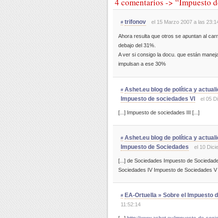
4 comentarios -> “Impuesto d
trifonov
el 15 Marzo 2007 a las 23:1
#
Ahora resulta que otros se apuntan al car
debajo del 31%.
A ver si consigo la docu. que están manej
impulsan a ese 30%
Ashet.eu blog de política y actual
#
Impuesto de sociedades VI
el 05 D
[...] Impuesto de sociedades III [...]
Ashet.eu blog de política y actua
#
Impuesto de Sociedades
el 10 Dic
[...] de Sociedades Impuesto de Sociedade
Sociedades IV Impuesto de Sociedades V I
EA-Ortuella » Sobre el Impuesto 
#
11:52:14