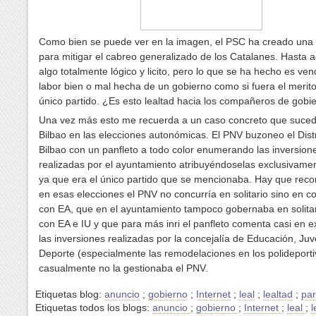
Como bien se puede ver en la imagen, el PSC ha creado un
para mitigar el cabreo generalizado de los Catalanes. Hasta a
algo totalmente lógico y licito, pero lo que se ha hecho es ven
labor bien o mal hecha de un gobierno como si fuera el merit
único partido. ¿Es esto lealtad hacia los compañeros de gobi
Una vez más esto me recuerda a un caso concreto que suced
Bilbao en las elecciones autonómicas. El PNV buzoneo el Distr
Bilbao con un panfleto a todo color enumerando las inversion
realizadas por el ayuntamiento atribuyéndoselas exclusivame
ya que era el único partido que se mencionaba. Hay que reco
en esas elecciones el PNV no concurría en solitario sino en co
con EA, que en el ayuntamiento tampoco gobernaba en solitar
con EA e IU y que para más inri el panfleto comenta casi en e
las inversiones realizadas por la concejalía de Educación, Ju
Deporte (especialmente las remodelaciones en los polideport
casualmente no la gestionaba el PNV.
Etiquetas blog:
anuncio
;
gobierno
;
Internet
;
leal
;
lealtad
;
par
Etiquetas todos los blogs:
anuncio
;
gobierno
;
Internet
;
leal
;
l