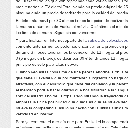
de Euskaltel de las que van repitiendo cada varios meses. Por
mes tendrías la TV digital Total siendo su precio original de 25
ninguna duda un precio desorbitado para la calidad del produ
En telefonía móvil por 3€ al mes tienes la opción de realizar l
llamadas a números de Euskaltel móvil a 0 céntimos el minut
los fines de semana. Sigue sin convencerme.
Y para finalizar en Internet aparte de la
subida de velocidades
comente anteriormente, podemos encontrar una promoción po
durante 3 meses tendríamos la conexión de 12 megas al preci
3 (6 megas en breve), es decir por 39 € tendríamos 12 mega
principio es solo para altas nuevas.
Cuando veo estas cosas me da una pereza enorme. Con la te
que tiene Euskaltel y que por mantener X ingresos no haga o
atractivas, con el desarrollo que tiene del cableado y la penet
el mercado podría hacer ofertas que nos situarían a la vangu
solo del estado sino de Europa. Pero mirando la trayectoria d
empresa la única posibilidad que queda es que se mueva se
mueva la competencia, así lo ha hecho con la ultima subida d
velocidad en internet.
Pero ya comente el otro día que para Euskaltel la competenci
prácticamente brilla por su ausencia a excepción de Telefónic