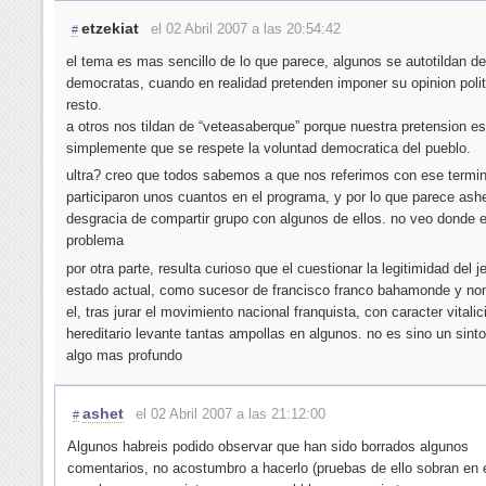
etzekiat
el 02 Abril 2007 a las 20:54:42
#
el tema es mas sencillo de lo que parece, algunos se autotildan de
democratas, cuando en realidad pretenden imponer su opinion polit
resto.
a otros nos tildan de “veteasaberque” porque nuestra pretension es
simplemente que se respete la voluntad democratica del pueblo.
ultra? creo que todos sabemos a que nos referimos con ese termin
participaron unos cuantos en el programa, y por lo que parece ashe
desgracia de compartir grupo con algunos de ellos. no veo donde e
problema
por otra parte, resulta curioso que el cuestionar la legitimidad del j
estado actual, como sucesor de francisco franco bahamonde y no
el, tras jurar el movimiento nacional franquista, con caracter vitalic
hereditario levante tantas ampollas en algunos. no es sino un sin
algo mas profundo
ashet
el 02 Abril 2007 a las 21:12:00
#
Algunos habreis podido observar que han sido borrados algunos
comentarios, no acostumbro a hacerlo (pruebas de ello sobran en e