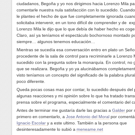
ciudadanos, Begoña y yo nos dirigimos hacia Lorenzo Mila pa
comentarle nuestra nula satisfacción con lo sucedido. Cuand
le planteo el hecho de que fue completamente ignorada cuan
solicitaba intervenir, en un tono difícil de comprender y de exp
Lorenzo Mila le dijo que lo que debía de haber hecho es coger
Claro, así ya teníamos el espectáculo bochornoso montado po
siempre… algunos tenemos educación…
Mientras se sucedía esa conversación entro en plato un Seño
procedente de la sala de control para recriminarle a Lorenzo M
sucedido con la pregunta sobre la monarquía. En control, no
que se realizara. Begoña y yo ya alucinábamos completamente
visto teníamos un concepto del significado de la palabra plura
poco diferente.
Queda pocas cosas mas por contar, lo sucedido después del
algunas reacciones y mi opinión sobre lo que ha tratado transm
prensa sobre el programa, especialmente el comentario del c
Antes de terminar me gustaría darle las gracias a
Galder
por 
primero en comentarlo, a
Jose Antonio del Moral
por comentár
Ignacio Escolar
y a este ultimo. También a la persona que
desinteresadamente lo subió a
meneame.net