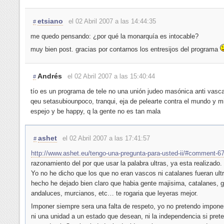
etsiano
el 02 Abril 2007 a las 14:44:35
#
me quedo pensando: ¿por qué la monarquía es intocable?
muy bien post. gracias por contarnos los entresijos del programa
Andrés
el 02 Abril 2007 a las 15:40:44
#
tío es un programa de tele no una unión judeo masónica anti vas
qeu setasubiounpoco, tranqui, eja de pelearte contra el mundo y mi
espejo y be happy, q la gente no es tan mala
ashet
el 02 Abril 2007 a las 17:41:57
#
http://www.ashet.eu/tengo-una-pregunta-para-usted-ii/#comment-6
razonamiento del por que usar la palabra ultras, ya esta realizado.
Yo no he dicho que los que no eran vascos ni catalanes fueran ult
hecho he dejado bien claro que habia gente majisima, catalanes, g
andaluces, murcianos, etc… te rogaria que leyeras mejor.
Imponer siempre sera una falta de respeto, yo no pretendo imponer
ni una unidad a un estado que desean, ni la independencia si pret