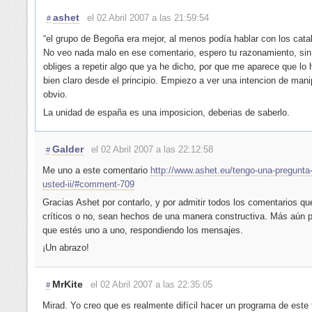
ashet
el 02 Abril 2007 a las 21:59:54
#
“el grupo de Begoña era mejor, al menos podía hablar con los cata
No veo nada malo en ese comentario, espero tu razonamiento, si
obliges a repetir algo que ya he dicho, por que me aparece que lo 
bien claro desde el principio. Empiezo a ver una intencion de manip
obvio.
La unidad de españa es una imposicion, deberias de saberlo.
Galder
el 02 Abril 2007 a las 22:12:58
#
Me uno a este comentario
http://www.ashet.eu/tengo-una-pregunta
usted-ii/#comment-709
Gracias Ashet por contarlo, y por admitir todos los comentarios q
críticos o no, sean hechos de una manera constructiva. Más aún po
que estés uno a uno, respondiendo los mensajes.
¡Un abrazo!
MrKite
el 02 Abril 2007 a las 22:35:05
#
Mirad. Yo creo que es realmente difícil hacer un programa de este 