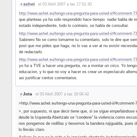
ashet
el 03 Abril 2007 a las 17:01:30
#
http://www.ashet.eu/tengo-una-pregunta-para-usted-ii/#comment-7
que planteas ya ha sido respondido hace tiempo. nadie habla de i
estado independiente, todo lo contrario, se habla de consultar.
http://www.ashet.eu/tengo-una-pregunta-para-usted-ii/#comment-7
Sabinero No se como tomarme tu comentario, solo te dire que se
post que me pides que haga, no lo vas a ver al no existir necesid
de redactarlo.
http://www.ashet.eu/tengo-una-pregunta-para-usted-ii/#comment-7
yo fui a TVE a hacer una pregunta, no a montar un circo. Yo tengo
educacion, y lo que no voy a hacer es crear un espectaculo alterna
asi justificar ciertos comentarios.
Jota
el 03 Abril 2007 a las 18:56:42
#
>http://www.ashet.eu/tengo-una-pregunta-para-usted-ii/#comment-
>, por supuesto, ni que decir tiene que, si se sigue empeñándose 
desde la Izquierda Abertzale se “condene” la violencia como excu
nos pongamos de rodillas y besemos la bandera rojigualda, pues d
lo lleváis claro.