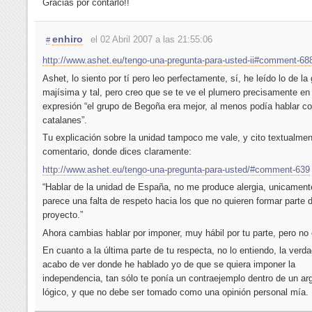
Gracias por contarlo!!
enhiro
el 02 Abril 2007 a las 21:55:06
#
http://www.ashet.eu/tengo-una-pregunta-para-usted-ii#comment-68
Ashet, lo siento por tí pero leo perfectamente, sí, he leído lo de la
majísima y tal, pero creo que se te ve el plumero precisamente en
expresión “el grupo de Begoña era mejor, al menos podía hablar co
catalanes”.
Tu explicación sobre la unidad tampoco me vale, y cito textualmen
comentario, donde dices claramente:
http://www.ashet.eu/tengo-una-pregunta-para-usted/#comment-639
“Hablar de la unidad de España, no me produce alergia, unicamen
parece una falta de respeto hacia los que no quieren formar parte 
proyecto.”
Ahora cambias hablar por imponer, muy hábil por tu parte, pero no 
En cuanto a la última parte de tu respecta, no lo entiendo, la verda
acabo de ver donde he hablado yo de que se quiera imponer la
independencia, tan sólo te ponía un contraejemplo dentro de un a
lógico, y que no debe ser tomado como una opinión personal mía.