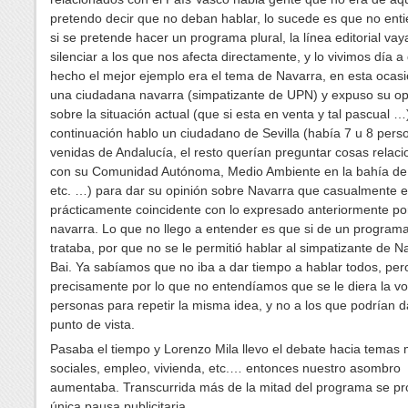
pretendo decir que no deban hablar, lo sucede es que no ent
si se pretende hacer un programa plural, la línea editorial vay
silenciar a los que nos afecta directamente, y lo vivimos día a
hecho el mejor ejemplo era el tema de Navarra, en esta ocasi
una ciudadana navarra (simpatizante de UPN) y expuso su op
sobre la situación actual (que si esta en venta y tal pascual …
continuación hablo un ciudadano de Sevilla (había 7 u 8 pers
venidas de Andalucía, el resto querían preguntar cosas relac
con su Comunidad Autónoma, Medio Ambiente en la bahía de 
etc. …) para dar su opinión sobre Navarra que casualmente e
prácticamente coincidente con lo expresado anteriormente por
navarra. Lo que no llego a entender es que si de un programa
trataba, por que no se le permitió hablar al simpatizante de N
Bai. Ya sabíamos que no iba a dar tiempo a hablar todos, per
precisamente por lo que no entendíamos que se le diera la vo
personas para repetir la misma idea, y no a los que podrían d
punto de vista.
Pasaba el tiempo y Lorenzo Mila llevo el debate hacia temas
sociales, empleo, vivienda, etc.… entonces nuestro asombro
aumentaba. Transcurrida más de la mitad del programa se pr
única pausa publicitaria.