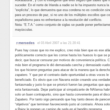
Askatasuna”, y con lo inteligente que eres seguro que sabes que 
suceder. En el norte de Irlanda a nadie se le ha impuesto nunca l
“explícita”, lo que demuestra que esa condena no es condición si
para un proceso de paz, si no uno de los múltiples escollos que co
españolismo para no enfrentarse a la resolución del conflicto.
Nota: “E.T.A.” como conjunto de siglas se puede poner perfectame
mayúsculas.
mercedes
el 03 Abril 2007 a las 21:20:41
#
Pues hay cosas que no me explico, creo más bien que es ese afán
políticamente correcto que les corroe hasta los huesos lo que se 
decir, que buscar censurar por motivos de conveniencia política. 
más bien el programa le dió demasiada cancha y demasiado vuelo 
los que hicieron preguntas para atacar de la manera que la derech
zapatero. Y que por el contrario darle oportunidad a otras voces le
beneficiado. Es obvio que con Navarra están creando una verdade
fantasmada y justo lo que se priorizó fueron las preguntas que ap
esta fantasmada. Dejar participar al simpatizante de NAfarroa habr
solo un buen contrapunto, sino que hasta conveniente para el disc
Zapatero. Por tanto sigo pensando que hay tanto deseo de parecer
“objetivos” que terminan favoreciendo justo al contrario. Ahora solo
a Rajoy le pongan un camino de seda en el bendito programa.