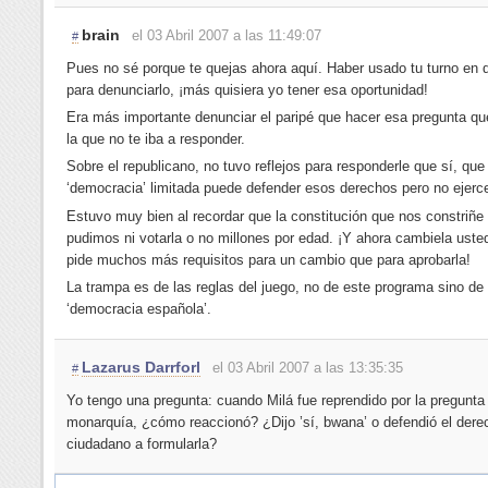
brain
el 03 Abril 2007 a las 11:49:07
#
Pues no sé porque te quejas ahora aquí. Haber usado tu turno en d
para denunciarlo, ¡más quisiera yo tener esa oportunidad!
Era más importante denunciar el paripé que hacer esa pregunta que
la que no te iba a responder.
Sobre el republicano, no tuvo reflejos para responderle que sí, que
‘democracia’ limitada puede defender esos derechos pero no ejerce
Estuvo muy bien al recordar que la constitución que nos constriñe
pudimos ni votarla o no millones por edad. ¡Y ahora cambiela uste
pide muchos más requisitos para un cambio que para aprobarla!
La trampa es de las reglas del juego, no de este programa sino de
‘democracia española’.
Lazarus Darrforl
el 03 Abril 2007 a las 13:35:35
#
Yo tengo una pregunta: cuando Milá fue reprendido por la pregunta
monarquía, ¿cómo reaccionó? ¿Dijo ’sí, bwana’ o defendió el dere
ciudadano a formularla?