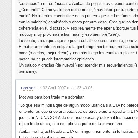
“acusabas” a mí de “acusar a Aeikan de pegar tiros o poner bomba
¿Cómorrrlll? Como ya te han dicho antes, “muy hábil por tu parte, 
cuela”. No intentes escabullirte de lo primero que me has “acusado”
con la palabrita) cambiándolo ahora por otra cosa. Creo que no ti
coherencia en tu discurso, y eso realmente me apena (porque tus 
muuuuy muy próximas a las mías, y eso siempre “une”).
Lo siento, creía que aquí se podía debatir coherentemente, pero v
El autor se pierde en colgar a la gente argumentos que no han sal
boca (o dedos, mejor dicho) y además luego los cambia a placer.
bases no se puede intercambiar opiniones.
Un saludo y gracias (de nuevo!!) por atender mis requerimientos (s
borrarme).
ashet
el 02 Abril 2007 a las 23:49:05
#
Motivos para borrártelo me sobraban.
“Lo que esa minoría que de algún modo justificáis a ETA no parec
entender es que si de una puta vez os atrevierais a repudiar a ETA
justificar NI UNA SOLA de sus asquerosas y deleznables acciones
repito lo de antes, eso es solo una parte de tu comentario.
Aeikan no ha justificado a ETA en ningun momento, si lo hubiera h
habría borrado al igual que a ti.