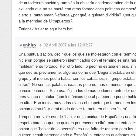
de autodeterminación y también la chulería antidemocratica de la 
exijiendo que no se pacté con otras formaciones políticas democrá
cierto si tanto aman Nafarroa ¿por qué la quieren dividida? ¿por qu
a la merindad de Ultrapuertos?.
Zorionak Asier ta agur bero bat
enhiro
el 02 Abril 2007 a las 12:03:27
#
Una puntualización, decir que los que se molestaron con el término 
hicieron porque se sintieron identificados con el término es una fal
moldeamiento forzado. Por otro lado, lo peor no estaba en eso, sin
que decías previamente, algo así como que “Begoña estaba en el 
grupo y al menos podía hablar con los catalanes, mi grupo estaba 
ultras”. No son las palabras exactas pero es más o menos lo que
pareció entender. Bajo esa lógica los demás podemos entender que
eres vasco o catalán (con los únicos que al parecer se puede habla
un ultra. Eso indica muy a las claras el respeto que te merecen lo
opinan como tú, y a mi modo de ver te mete en el saco “ultra”.
Tampoco me vale eso de “hablar de la unidad de España es una fa
respeto para los que no quieren pertenecer a ella”, porque entonc
opinar que “hablar de la secesión es una falta de respeto para los 
quieren seguir perteneciendo a España”, y entonces quedamos en