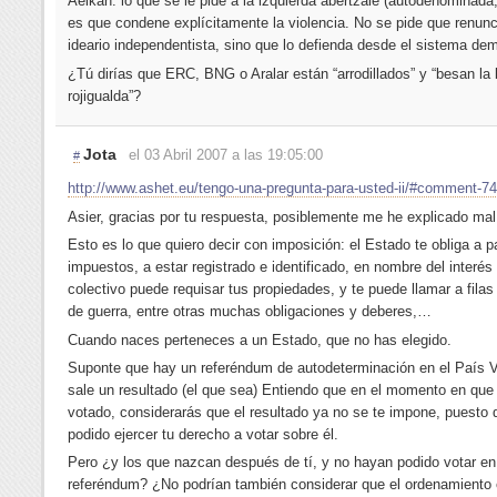
Aeikan: lo que se le pide a la izquierda abertzale (autodenominada
es que condene explícitamente la violencia. No se pide que renunc
ideario independentista, sino que lo defienda desde el sistema dem
¿Tú dirías que ERC, BNG o Aralar están “arrodillados” y “besan la
rojigualda”?
Jota
el 03 Abril 2007 a las 19:05:00
#
http://www.ashet.eu/tengo-una-pregunta-para-usted-ii/#comment-7
Asier, gracias por tu respuesta, posiblemente me he explicado mal
Esto es lo que quiero decir con imposición: el Estado te obliga a p
impuestos, a estar registrado e identificado, en nombre del interés
colectivo puede requisar tus propiedades, y te puede llamar a fila
de guerra, entre otras muchas obligaciones y deberes,…
Cuando naces perteneces a un Estado, que no has elegido.
Suponte que hay un referéndum de autodeterminación en el País 
sale un resultado (el que sea) Entiendo que en el momento en que
votado, considerarás que el resultado ya no se te impone, puesto
podido ejercer tu derecho a votar sobre él.
Pero ¿y los que nazcan después de tí, y no hayan podido votar en
referéndum? ¿No podrían también considerar que el ordenamiento e