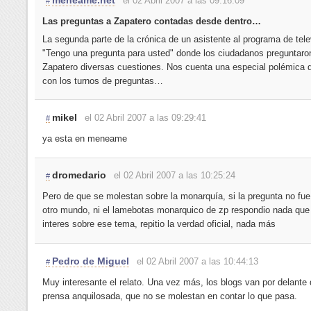
meneame.net
el 02 Abril 2007 a las 09:16:09
#
Las preguntas a Zapatero contadas desde dentro…
La segunda parte de la crónica de un asistente al programa de tele
"Tengo una pregunta para usted" donde los ciudadanos preguntaro
Zapatero diversas cuestiones. Nos cuenta una especial polémica 
con los turnos de preguntas…
mikel
el 02 Abril 2007 a las 09:29:41
#
ya esta en meneame
dromedario
el 02 Abril 2007 a las 10:25:24
#
Pero de que se molestan sobre la monarquía, si la pregunta no fue
otro mundo, ni el lamebotas monarquico de zp respondio nada que
interes sobre ese tema, repitio la verdad oficial, nada más
Pedro de Miguel
el 02 Abril 2007 a las 10:44:13
#
Muy interesante el relato. Una vez más, los blogs van por delante 
prensa anquilosada, que no se molestan en contar lo que pasa.