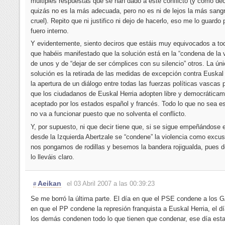
múltiples respuestas que se han dado a este conflicto (y como dec
quizás no es la más adecuada, pero no es ni de lejos la más sangr
cruel). Repito que ni justifico ni dejo de hacerlo, eso me lo guardo 
fuero interno.
Y evidentemente, siento deciros que estáis muy equivocados a to
que habéis manifestado que la solución está en la “condena de la v
de unos y de “dejar de ser cómplices con su silencio” otros. La ún
solución es la retirada de las medidas de excepción contra Euskal 
la apertura de un diálogo entre todas las fuerzas políticas vascas 
que los ciudadanos de Euskal Herria adopten libre y democrática
aceptado por los estados español y francés. Todo lo que no sea e
no va a funcionar puesto que no solventa el conflicto.
Y, por supuesto, ni que decir tiene que, si se sigue empeñándose 
desde la Izquierda Abertzale se “condene” la violencia como excu
nos pongamos de rodillas y besemos la bandera rojigualda, pues d
lo lleváis claro.
Aeikan
el 03 Abril 2007 a las 00:39:23
#
Se me borró la última parte. El día en que el PSE condene a los G
en que el PP condene la represión franquista a Euskal Herria, el d
los demás condenen todo lo que tienen que condenar, ese día est