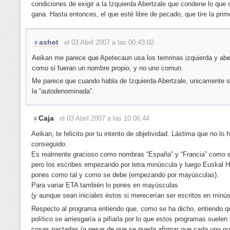
condiciones de exigir a la Izquierda Abertzale que condene lo que 
gana. Hasta entonces, el que esté libre de pecado, que tire la prim
ashet
el 03 Abril 2007 a las 00:43:02
#
Aeikan me parece que Apetecaun usa los temrinas izquierda y abe
como si fueran un nombre propio, y no uno comun.
Me parece que cuando habla de Izquierda Abertzale, unicamente se
la “autodenominada”.
Caja
el 03 Abril 2007 a las 10:06:44
#
Aeikan, te felicito por tu intento de objetividad. Lástima que no lo 
conseguido.
Es realmente gracioso como nombras “España” y “Francia” como 
pero los escribes empezando por letra minúscula y luego Euskal He
pones como tal y como se debe (empezando por mayúsculas).
Para variar ETA también lo pones en mayúsculas
(y aunque sean iniciales éstos si merecerían ser escritos en minús
Respecto al programa entiendo que, como se ha dicho, entiendo q
político se arriesgaría a pifiarla por lo que estos programas suelen 
cosas pactadas (a pesar de que se pueda afirmar que cada uno p