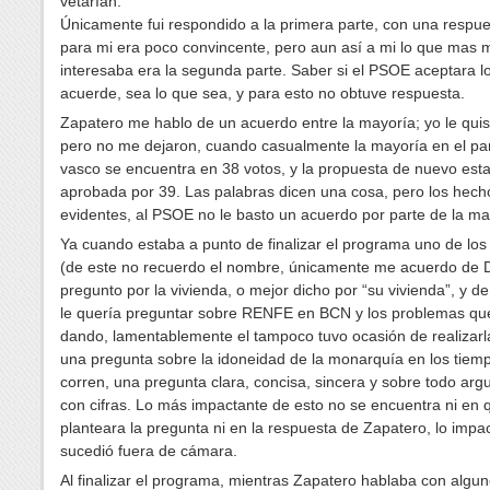
vetarían.
Únicamente fui respondido a la primera parte, con una respu
para mi era poco convincente, pero aun así a mi lo que mas 
interesaba era la segunda parte. Saber si el PSOE aceptara l
acuerde, sea lo que sea, y para esto no obtuve respuesta.
Zapatero me hablo de un acuerdo entre la mayoría; yo le quis
pero no me dejaron, cuando casualmente la mayoría en el pa
vasco se encuentra en 38 votos, y la propuesta de nuevo esta
aprobada por 39. Las palabras dicen una cosa, pero los hech
evidentes, al PSOE no le basto un acuerdo por parte de la ma
Ya cuando estaba a punto de finalizar el programa uno de los
(de este no recuerdo el nombre, únicamente me acuerdo de 
pregunto por la vivienda, o mejor dicho por “su vivienda”, y d
le quería preguntar sobre RENFE en BCN y los problemas qu
dando, lamentablemente el tampoco tuvo ocasión de realizarla
una pregunta sobre la idoneidad de la monarquía en los tiem
corren, una pregunta clara, concisa, sincera y sobre todo ar
con cifras. Lo más impactante de esto no se encuentra ni en 
planteara la pregunta ni en la respuesta de Zapatero, lo impa
sucedió fuera de cámara.
Al finalizar el programa, mientras Zapatero hablaba con algu