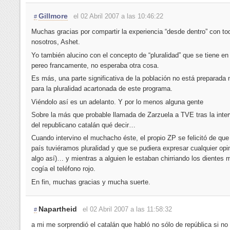
Gillmore
el 02 Abril 2007 a las 10:46:22
#
Muchas gracias por compartir la experiencia “desde dentro” con to
nosotros, Ashet.
Yo también alucino con el concepto de “pluralidad” que se tiene en
pereo francamente, no esperaba otra cosa.
Es más, una parte significativa de la población no está preparada n
para la pluralidad acartonada de este programa.
Viéndolo así es un adelanto. Y por lo menos alguna gente
Sobre la más que probable llamada de Zarzuela a TVE tras la inte
del republicano catalán qué decir…
Cuando intervino el muchacho éste, el propio ZP se felicitó de que
país tuviéramos pluralidad y que se pudiera expresar cualquier opin
algo así)… y mientras a alguien le estaban chirriando los dientes 
cogía el teléfono rojo.
En fin, muchas gracias y mucha suerte.
Napartheid
el 02 Abril 2007 a las 11:58:32
#
a mi me sorprendió el catalán que habló no sólo de república si no