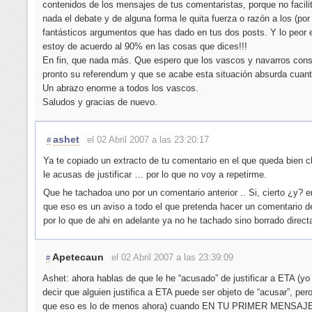
contenidos de los mensajes de tus comentaristas, porque no facili
nada el debate y de alguna forma le quita fuerza o razón a los (por 
fantásticos argumentos que has dado en tus dos posts. Y lo peor 
estoy de acuerdo al 90% en las cosas que dices!!!
En fin, que nada más. Que espero que los vascos y navarros con
pronto su referendum y que se acabe esta situación absurda cuant
Un abrazo enorme a todos los vascos.
Saludos y gracias de nuevo.
ashet
el 02 Abril 2007 a las 23:20:17
#
Ya te copiado un extracto de tu comentario en el que queda bien 
le acusas de justificar … por lo que no voy a repetirme.
Que he tachadoa uno por un comentario anterior .. Si, cierto ¿y? e
que eso es un aviso a todo el que pretenda hacer un comentario de
por lo que de ahi en adelante ya no he tachado sino borrado direc
Apetecaun
el 02 Abril 2007 a las 23:39:09
#
Ashet: ahora hablas de que le he “acusado” de justificar a ETA (yo
decir que alguien justifica a ETA puede ser objeto de “acusar”, pe
que eso es lo de menos ahora) cuando EN TU PRIMER MENSAJ