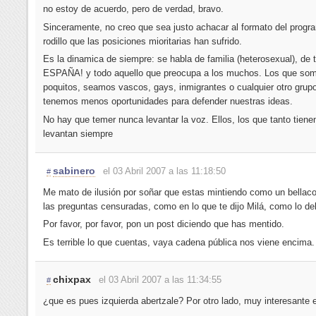
no estoy de acuerdo, pero de verdad, bravo.
Sinceramente, no creo que sea justo achacar al formato del progr
rodillo que las posiciones mioritarias han sufrido.
Es la dinamica de siempre: se habla de familia (heterosexual), de t
ESPAÑA! y todo aquello que preocupa a los muchos. Los que so
poquitos, seamos vascos, gays, inmigrantes o cualquier otro grup
tenemos menos oportunidades para defender nuestras ideas.
No hay que temer nunca levantar la voz. Ellos, los que tanto tienen
levantan siempre
sabinero
el 03 Abril 2007 a las 11:18:50
#
Me mato de ilusión por soñar que estas mintiendo como un bellaco
las preguntas censuradas, como en lo que te dijo Milá, como lo del
Por favor, por favor, pon un post diciendo que has mentido.
Es terrible lo que cuentas, vaya cadena pública nos viene encima.
chixpax
el 03 Abril 2007 a las 11:34:55
#
¿que es pues izquierda abertzale? Por otro lado, muy interesante e