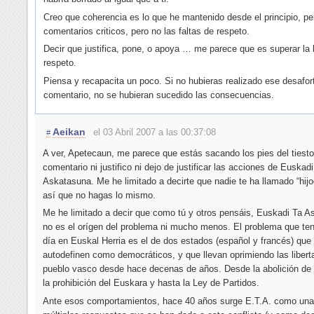
Creo que coherencia es lo que he mantenido desde el principio, per
comentarios criticos, pero no las faltas de respeto.
Decir que justifica, pone, o apoya … me parece que es superar la 
respeto.
Piensa y recapacita un poco. Si no hubieras realizado ese desafo
comentario, no se hubieran sucedido las consecuencias.
Aeikan
el 03 Abril 2007 a las 00:37:08
#
A ver, Apetecaun, me parece que estás sacando los pies del tiesto
comentario ni justifico ni dejo de justificar las acciones de Euskad
Askatasuna. Me he limitado a decirte que nadie te ha llamado “hij
así que no hagas lo mismo.
Me he limitado a decir que como tú y otros pensáis, Euskadi Ta 
no es el orígen del problema ni mucho menos. El problema que t
día en Euskal Herria es el de dos estados (español y francés) que
autodefinen como democráticos, y que llevan oprimiendo las libert
pueblo vasco desde hace decenas de años. Desde la abolición de 
la prohibición del Euskara y hasta la Ley de Partidos.
Ante esos comportamientos, hace 40 años surge E.T.A. como una