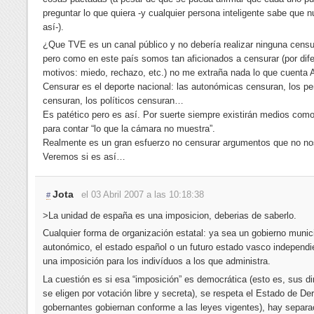
preguntar lo que quiera -y cualquier persona inteligente sabe que 
así-).
¿Que TVE es un canal público y no debería realizar ninguna censu
pero como en este país somos tan aficionados a censurar (por dif
motivos: miedo, rechazo, etc.) no me extraña nada lo que cuenta 
Censurar es el deporte nacional: las autonómicas censuran, los pe
censuran, los políticos censuran…
Es patético pero es así. Por suerte siempre existirán medios como
para contar “lo que la cámara no muestra”.
Realmente es un gran esfuerzo no censurar argumentos que no no
Veremos si es así…
Jota
el 03 Abril 2007 a las 10:18:38
#
>La unidad de españa es una imposicion, deberias de saberlo.
Cualquier forma de organización estatal: ya sea un gobierno munici
autonómico, el estado español o un futuro estado vasco independi
una imposición para los indivíduos a los que administra.
La cuestión es si esa “imposición” es democrática (esto es, sus di
se eligen por votación libre y secreta), se respeta el Estado de De
gobernantes gobiernan conforme a las leyes vigentes), hay separa