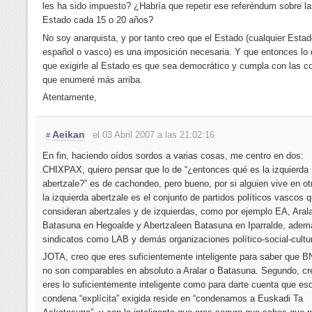
les ha sido impuesto? ¿Habría que repetir ese referéndum sobre l
Estado cada 15 o 20 años?
No soy anarquista, y por tanto creo que el Estado (cualquier Estad
español o vasco) es una imposición necesaria. Y que entonces lo
que exigirle al Estado es que sea democrático y cumpla con las c
que enumeré más arriba.
Atentamente,
Aeikan
el 03 Abril 2007 a las 21:02:16
#
En fin, haciendo oídos sordos a varias cosas, me centro en dos:
CHIXPAX, quiero pensar que lo de “¿entonces qué es la izquierda
abertzale?” es de cachondeo, pero bueno, por si alguien vive en ot
la izquierda abertzale es el conjunto de partidos políticos vascos 
consideran abertzales y de izquierdas, como por ejemplo EA, Arala
Batasuna en Hegoalde y Abertzaleen Batasuna en Iparralde, adem
sindicatos como LAB y demás organizaciones político-social-cultu
JOTA, creo que eres suficientemente inteligente para saber que
no son comparables en absoluto a Aralar o Batasuna. Segundo, cr
eres lo suficientemente inteligente como para darte cuenta que eso
condena “explícita” exigida reside en “condenamos a Euskadi Ta