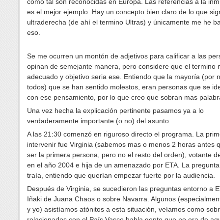
como tal son reconocidas en Europa. Las referencias a la inm
es el mejor ejemplo. Hay un concepto bien claro de lo que sign
ultraderecha (de ahí el termino Ultras) y únicamente me he 
eso.
Se me ocurren un montón de adjetivos para calificar a las pe
opinan de semejante manera, pero considere que el termino
adecuado y objetivo seria ese. Entiendo que la mayoría (por n
todos) que se han sentido molestos, eran personas que se ide
con ese pensamiento, por lo que creo que sobran mas palabr
Una vez hecha la explicación pertinente pasamos ya a lo
verdaderamente importante (o no) del asunto.
A las 21:30 comenzó en riguroso directo el programa. La pri
intervenir fue Virginia (sabemos mas o menos 2 horas antes q
ser la primera persona, pero no el resto del orden), votante 
en el año 2004 e hija de un amenazado por ETA. La pregunta
traía, entiendo que querían empezar fuerte por la audiencia.
Después de Virginia, se sucedieron las preguntas entorno a E
Iñaki de Juana Chaos o sobre Navarra. Algunos (especialme
y yo) asistíamos atónitos a esta situación, veíamos como sob
relacionados con el País Vasco habla gente que no era de aq