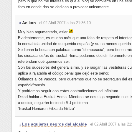
pero lo que no me interesa es que el blog se convierta en una esp
foro en donde dos se dedican a provocar unicamente.
Aeikan
el 02 Abril 2007 a las 21:36:10
#
Muy bien argumentado, asier
Evidentemente, es mucho más que una falta de respeto el intenta
la consabida unidad de su querida españa (y su no menos querida f
Se llenan la boca con palabras como “democracia”, pero tienen mi
los ciudadanos/as de Euskal Herria podamos decidir libremente en
referéndum qué queremos ser.
Son los sucesores del generalísimo, y se rasgan las vestiduras c
aplica a rajatabla el código penal que dejó este señor.
Odiamos a los vascos, pero queremos que no se segreguen del e
español/francés.
Y podríamos seguir con estas contradicciones ad infinitum.
Dejad hablar a Euskal Herria. Mientras se nos siga negando nuest
a decidir, seguirán teniendo SU problema.
“Euskal Herriaren Hitza da Giltza”
Los agujeros negros del alcalde
el 02 Abril 2007 a las 21
#