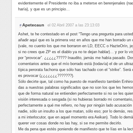
evidentemente el Presidente no iba a meterse en berenjenales (nad
haría), y que es un principio…
Apetecaun
el 02 Abril 2007 a las 23:13:03
#
Ashet, te he contestado en el post “Tengo una pregunta para usted 
añadir aquí que es la primera vez en años que me han borrado un
(vale, no cuento los que me borraron en LD, EECC o HazteOrín, jej
si no crees que ZP es el diablo ya no te dejan hablar)… y por lo vi
por “provocar”. ¿¿¿¿¿????? Inaudito, jamás me había pasado. Dos
comentarios antes que el mío borrado está (todavía) el de un ultra
típica perorata fachorra que sólo has tachado con el “strike”. Será
es provocar (¿¿¿¿¿¿¿???????).
Sólo decirte que, tal como ha puesto de manifiesto también Enhiro
das a nuestras palabras significados que no son los que les hemo
que de forma natural se entienden perfectamente si no se les quie
visión interesada o sesgada (si no hubieras borrado mi comentario,
perfectamente a qué me refiero, no hay por ningún lado acusación
nadie, sólo un insulto a los que matan, sólo eso; por lo demás, res
a mi interlocutor, que en aquel momento era Aeikan). Todo lo dem
querer ver cosas donde no las hay, si se me permite decirlo.
Me da pena que estés poniendo de manifiesto que te lías en la lec