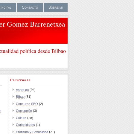
rincipal
Contacto
Sobre mí
ier Gomez Barrenetxea
tualidad política desde Bilbao
Categorías
Ashet.eu
(94)
Bilbao
(51)
Concurso SEO
(2)
n
Corrupción
(3)
Cultura
(28)
Curiosidades
(1)
Erotismo y Sexualidad
(21)