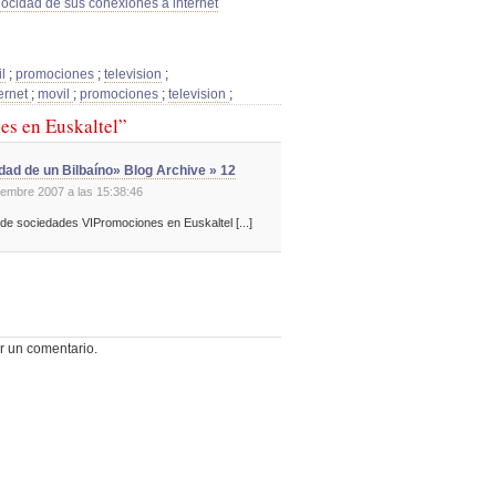
locidad de sus conexiones a internet
l
;
promociones
;
television
;
ternet
;
movil
;
promociones
;
television
;
es en Euskaltel”
idad de un Bilbaíno» Blog Archive » 12
ciembre 2007 a las 15:38:46
 de sociedades VIPromociones en Euskaltel [...]
r un comentario.