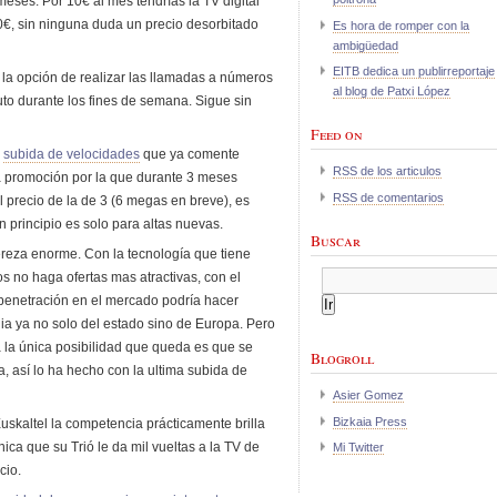
meses. Por 10€ al mes tendrías la TV digital
90€, sin ninguna duda un precio desorbitado
Es hora de romper con la
ambigüedad
EITB dedica un publirreportaje
s la opción de realizar las llamadas a números
al blog de Patxi López
uto durante los fines de semana. Sigue sin
Feed on
a
subida de velocidades
que ya comente
RSS de los articulos
 promoción por la que durante 3 meses
RSS de comentarios
 precio de la de 3 (6 megas en breve), es
 principio es solo para altas nuevas.
Buscar
eza enorme. Con la tecnología que tiene
s no haga ofertas mas atractivas, con el
 penetración en el mercado podría hacer
dia ya no solo del estado sino de Europa. Pero
a la única posibilidad que queda es que se
Blogroll
 así lo ha hecho con la ultima subida de
Asier Gomez
Bizkaia Press
uskaltel la competencia prácticamente brilla
ica que su Trió le da mil vueltas a la TV de
Mi Twitter
cio.