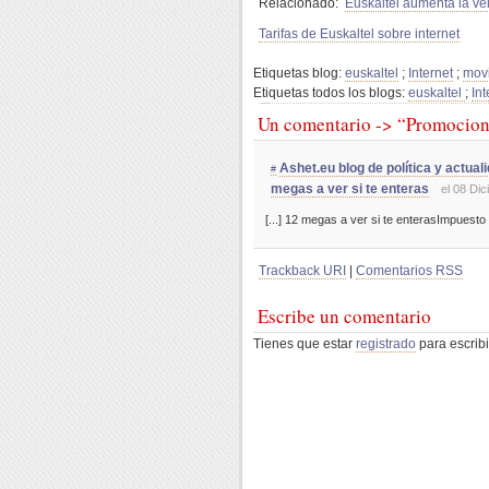
Relacionado:
Euskaltel aumenta la ve
Tarifas de Euskaltel sobre internet
Etiquetas blog:
euskaltel
;
Internet
;
movi
Etiquetas todos los blogs:
euskaltel
;
In
Un comentario -> “Promocion
Ashet.eu blog de política y actual
#
megas a ver si te enteras
el 08 Di
[...] 12 megas a ver si te enterasImpuesto
Trackback URI
|
Comentarios RSS
Escribe un comentario
Tienes que estar
registrado
para escribi