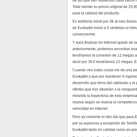
de las que van repitiendo cada varios 
Total siendo su precio original de 25,
para la calidad del producto.
En telefonía móvil por 3€ al mes tiene
de Euskaltel móvil a 0 céntimos el min
convencerme.
Y para finalizar en Internet aparte de l
anteriormente, podemos encontrar una
tendríamos la conexión de 12 megas al
decir por 39 € tendríamos 12 megas. En
Cuando veo estas cosas me da una per
Euskaltel y que por mantener X ingreso
desarrollo que tiene del cableado y la
ofertas que nos situarían a la vanguar
mirando la trayectoria de esta empres
mueva según se mueva la competencia,
velocidad en internet.
Pero ya comente el otro día que para E
por su ausencia a excepción de Telefón
Euskaltel tanto en calidad como en pre