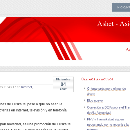
Inicio/P
Ashet - As
Ac
Últimos articulos
Diciembre
04
as 15:43:17 en
Internet
,
Oriente próximo y el mundo
2007
árabe
Blog nuevo
nes de Euskaltel pese a que no sean la
Correción a DEIA sobre el Tre
ertas en internet, televisión y en telefonía
de Alta Velocidad
PNV y Hamaikabat siguen
 gran novedad, es una promoción de Euskaltel
negociando como repartise la
poltrona